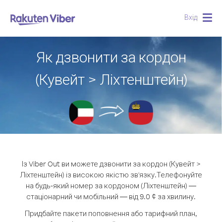
Вхід
Togg
navig
Як дзвонити за кордон
(Кувейт > Ліхтенштейн)
Із Viber Out ви можете дзвонити за кордон (Кувейт >
Ліхтенштейн) із високою якістю зв'язку.
Телефонуйте
на будь-який номер за кордоном (Ліхтенштейн) —
стаціонарний чи мобільний — від 9.0 ¢ за хвилину.
Придбайте пакети поповнення або тарифний план,