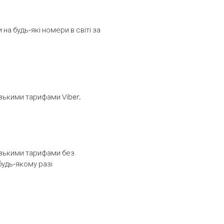
а будь-які номери в світі за
изькими тарифами Viber.
низькими тарифами без
будь-якому разі