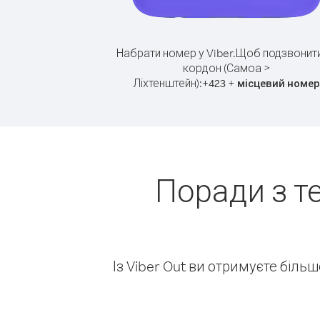
Набрати номер у Viber.
Щоб подзвонити
кордон (Самоа >
Ліхтенштейн):
+
+
423
місцевий номер
Поради з т
Із Viber Out ви отримуєте біль