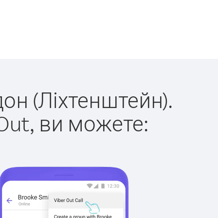
дон (Ліхтенштейн).
Out, ви можете: