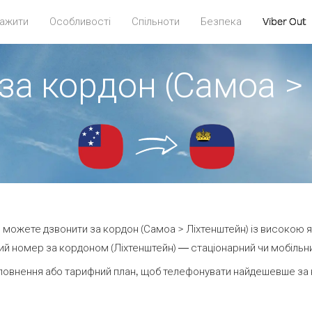
ажити
Особливості
Спільноти
Безпека
Viber Out
за кордон (Самоа >
ви можете дзвонити за кордон (Самоа > Ліхтенштейн) із високою я
й номер за кордоном (Ліхтенштейн) — стаціонарний чи мобільний
повнення або тарифний план, щоб телефонувати найдешевше за к