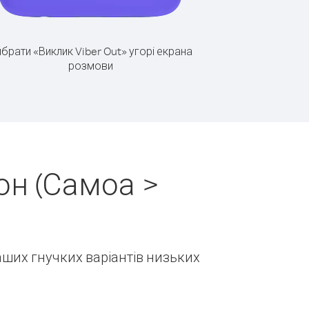
брати «Виклик Viber Out» угорі екрана
розмови
он (Самоа >
наших гнучких варіантів низьких