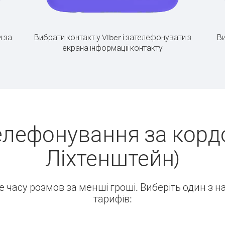
 за
Вибрати контакт у Viber і зателефонувати з
Ви
екрана інформації контакту
елефонування за корд
Ліхтенштейн)
ше часу розмов за менші гроші. Виберіть один з 
тарифів: