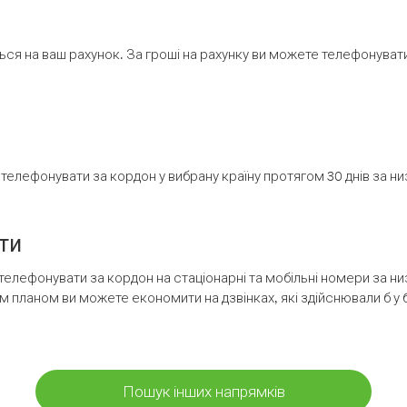
ся на ваш рахунок. За гроші на рахунку ви можете телефонувати н
елефонувати за кордон у вибрану країну протягом 30 днів за н
ти
телефонувати за кордон на стаціонарні та мобільні номери за 
м планом ви можете економити на дзвінках, які здійснювали б у 
Пошук інших напрямків