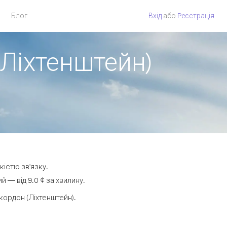
Блог
Вхід
або
Pеєстрація
 Ліхтенштейн)
кістю зв'язку.
 — від 9.0 ¢ за хвилину.
ордон (Ліхтенштейн).