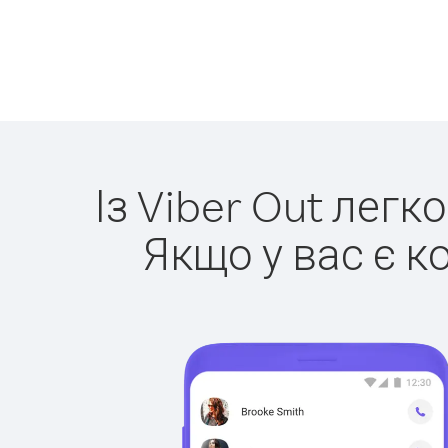
Із Viber Out легк
Якщо у вас є к