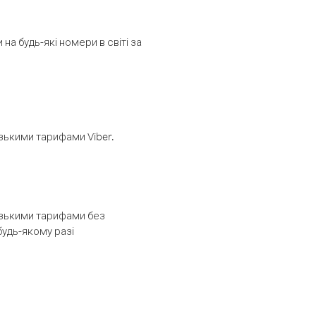
а будь-які номери в світі за
изькими тарифами Viber.
низькими тарифами без
будь-якому разі