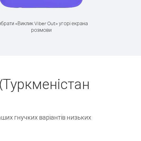
брати «Виклик Viber Out» угорі екрана
розмови
(Туркменістан
наших гнучких варіантів низьких