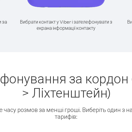
 за
Вибрати контакт у Viber і зателефонувати з
Ви
екрана інформації контакту
ефонування за кордон 
> Ліхтенштейн)
ше часу розмов за менші гроші. Виберіть один з 
тарифів: