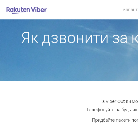
Завант
Як дзвонити за 
Із Viber Out ви 
Телефонуйте на будь-яки
Придбайте пакети по