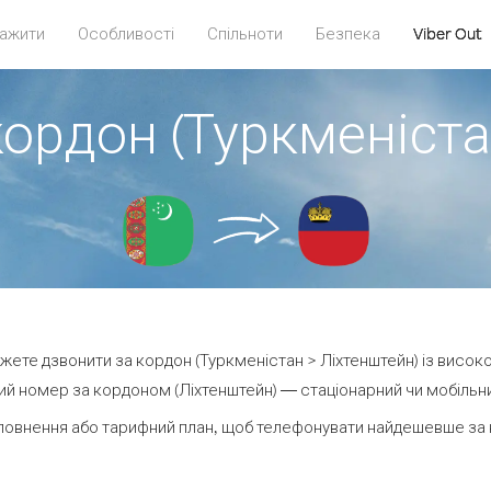
ажити
Особливості
Спільноти
Безпека
Viber Out
кордон (Туркменіста
можете дзвонити за кордон (Туркменістан > Ліхтенштейн) із високо
й номер за кордоном (Ліхтенштейн) — стаціонарний чи мобільний
повнення або тарифний план, щоб телефонувати найдешевше за к