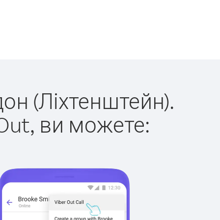
дон (Ліхтенштейн).
Out, ви можете: