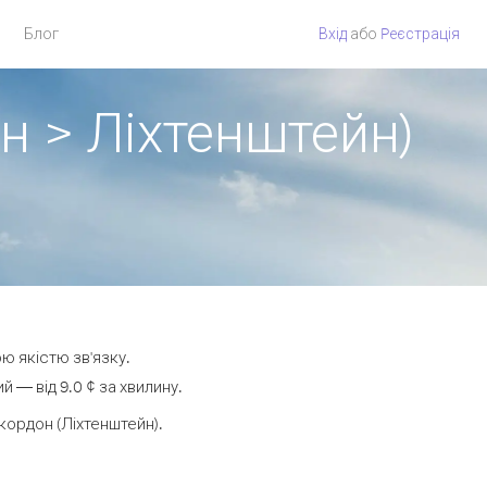
Блог
Вхід
або
Pеєстрація
н > Ліхтенштейн)
ю якістю зв'язку.
 — від 9.0 ¢ за хвилину.
ордон (Ліхтенштейн).