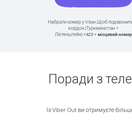
Набрати номер у Viber.
Щоб подзвонити
кордон (Туркменістан >
Ліхтенштейн):
+
+
423
місцевий номер
Поради з тел
Із Viber Out ви отримуєте біль