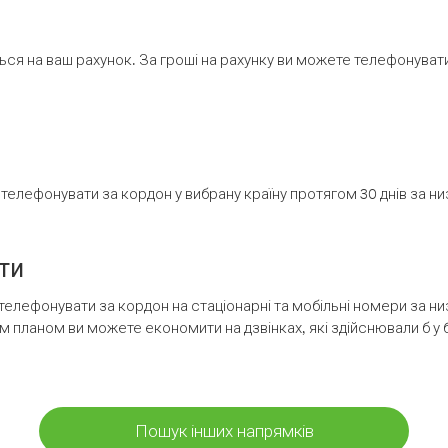
ся на ваш рахунок. За гроші на рахунку ви можете телефонувати н
елефонувати за кордон у вибрану країну протягом 30 днів за н
ти
телефонувати за кордон на стаціонарні та мобільні номери за 
м планом ви можете економити на дзвінках, які здійснювали б у 
Пошук інших напрямків