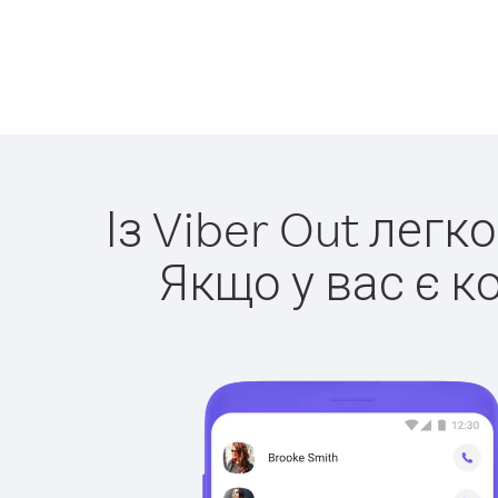
Із Viber Out легк
Якщо у вас є к