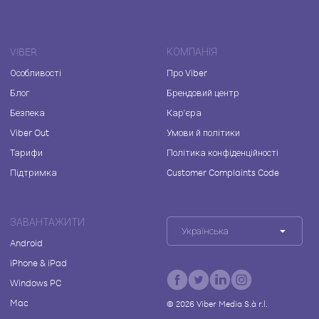
VIBER
КОМПАНІЯ
Особливості
Про Viber
Блог
Брендовий центр
Безпека
Кар'єра
Viber Out
Умови й політики
Тарифи
Політика конфіденційності
Підтримка
Customer Complaints Code
ЗАВАНТАЖИТИ
Українська
Android
iPhone & iPad
Windows PC
Mac
©
2026
Viber Media S.à r.l.