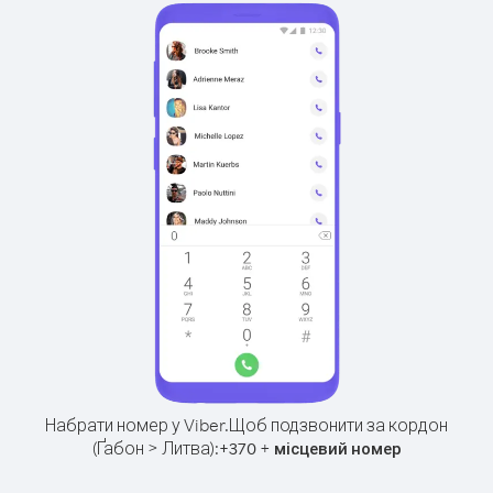
Набрати номер у Viber.
Щоб подзвонити за кордон
(Ґабон > Литва):
+
+
370
місцевий номер