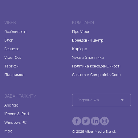
VIBER
КОМПАНІЯ
Особливості
Про Viber
Блог
Брендовий центр
Безпека
Кар'єра
Viber Out
Умови й політики
Тарифи
Політика конфіденційності
Підтримка
Customer Complaints Code
ЗАВАНТАЖИТИ
Українська
Android
iPhone & iPad
Windows PC
Mac
©
2026
Viber Media S.à r.l.