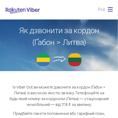
Вхід
Togg
navig
Як дзвонити за кордон
(Ґабон > Литва)
Із Viber Out ви можете дзвонити за кордон (Ґабон >
Литва) із високою якістю зв'язку.
Телефонуйте на
будь-який номер за кордоном (Литва) — стаціонарний
чи мобільний — від 17.8 ¢ за хвилину.
Придбайте пакети поповнення або тарифний план,