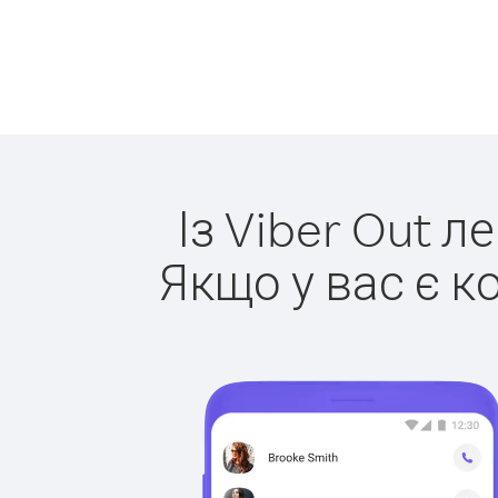
Із Viber Out л
Якщо у вас є к