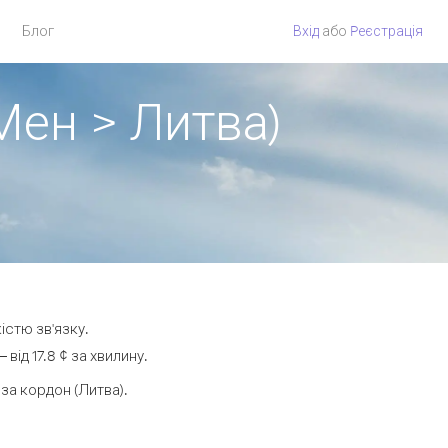
Блог
Вхід
або
Pеєстрація
Мен > Литва)
істю зв'язку.
ід 17.8 ¢ за хвилину.
а кордон (Литва).