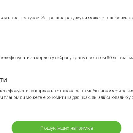
ся на ваш рахунок. За гроші на рахунку ви можете телефонувати н
елефонувати за кордон у вибрану країну протягом 30 днів за н
ти
телефонувати за кордон на стаціонарні та мобільні номери за 
м планом ви можете економити на дзвінках, які здійснювали б у 
Пошук інших напрямків