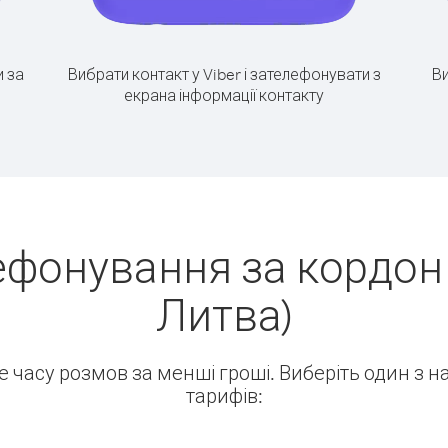
 за
Вибрати контакт у Viber і зателефонувати з
Ви
екрана інформації контакту
ефонування за кордон 
Литва)
ше часу розмов за менші гроші. Виберіть один з 
тарифів: