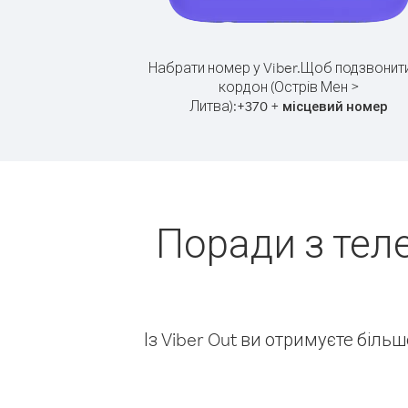
Набрати номер у Viber.
Щоб подзвонити
кордон (Острів Мен >
Литва):
+
+
370
місцевий номер
Поради з тел
Із Viber Out ви отримуєте біль