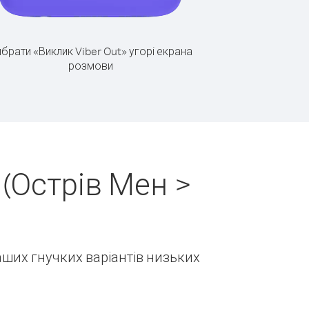
брати «Виклик Viber Out» угорі екрана
розмови
(Острів Мен >
наших гнучких варіантів низьких