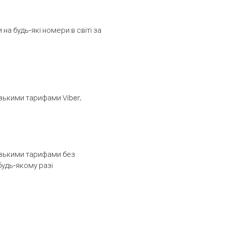
а будь-які номери в світі за
изькими тарифами Viber.
низькими тарифами без
будь-якому разі