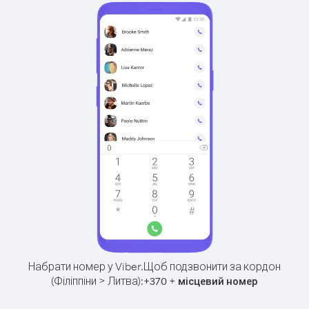
Набрати номер у Viber.
Щоб подзвонити за кордон
(Філіппіни > Литва):
+
+
370
місцевий номер