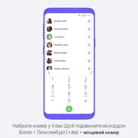
Набрати номер у Viber.
Щоб подзвонити за кордон
(Беліз > Люксембург):
+
+
352
місцевий номер