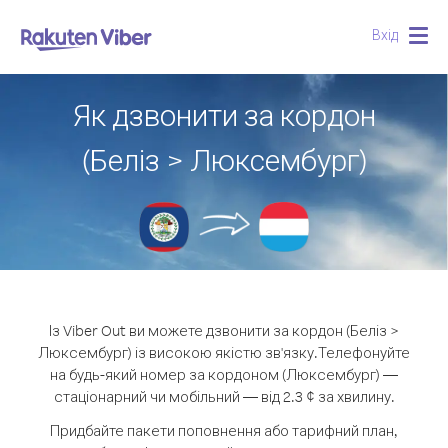
Вхід
Togg
navig
Як дзвонити за кордон
(Беліз > Люксембург)
Із Viber Out ви можете дзвонити за кордон (Беліз >
Люксембург) із високою якістю зв'язку.
Телефонуйте
на будь-який номер за кордоном (Люксембург) —
стаціонарний чи мобільний — від 2.3 ¢ за хвилину.
Придбайте пакети поповнення або тарифний план,