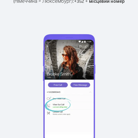
(Німеччина > Люксембург):
+
+
352
місцевий номер