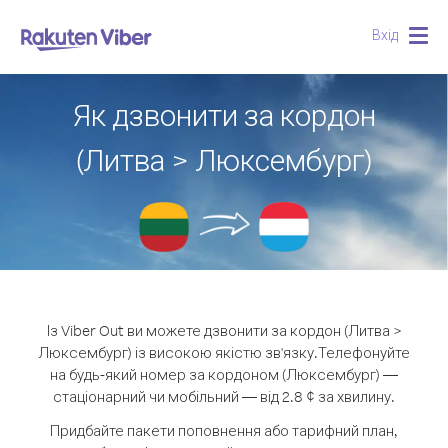
Вхід
Togg
navig
Як дзвонити за кордон
(Литва > Люксембург)
Із Viber Out ви можете дзвонити за кордон (Литва >
Люксембург) із високою якістю зв'язку.
Телефонуйте
на будь-який номер за кордоном (Люксембург) —
стаціонарний чи мобільний — від 2.8 ¢ за хвилину.
Придбайте пакети поповнення або тарифний план,