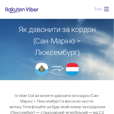
Вхід
Togg
navig
Як дзвонити за кордон
(Сан-Маріно >
Люксембург)
Із Viber Out ви можете дзвонити за кордон (Сан-
Маріно > Люксембург) із високою якістю
зв'язку.
Телефонуйте на будь-який номер за кордоном
(Люксембург) — стаціонарний чи мобільний — від 2.3