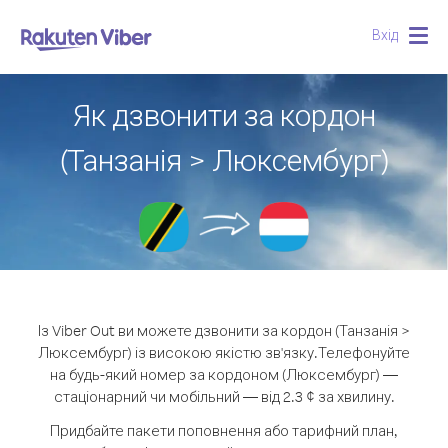
Вхід
Togg
navig
Як дзвонити за кордон
(Танзанія > Люксембург)
Із Viber Out ви можете дзвонити за кордон (Танзанія >
Люксембург) із високою якістю зв'язку.
Телефонуйте
на будь-який номер за кордоном (Люксембург) —
стаціонарний чи мобільний — від 2.3 ¢ за хвилину.
Придбайте пакети поповнення або тарифний план,