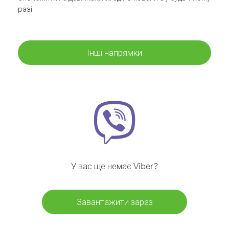
разі
Інші напрямки
У вас ще немає Viber?
Завантажити зараз