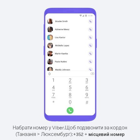
Набрати номер у Viber.
Щоб подзвонити за кордон
(Танзанія > Люксембург):
+
+
352
місцевий номер