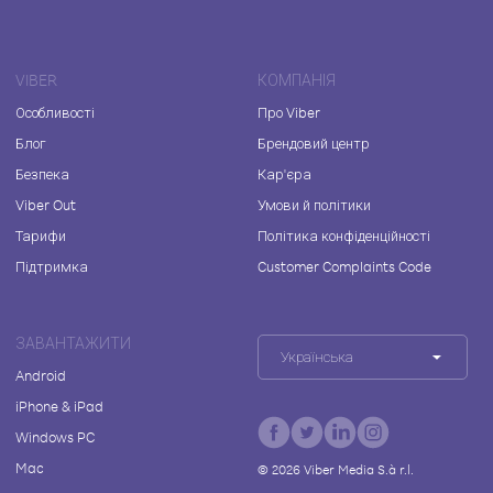
VIBER
КОМПАНІЯ
Особливості
Про Viber
Блог
Брендовий центр
Безпека
Кар'єра
Viber Out
Умови й політики
Тарифи
Політика конфіденційності
Підтримка
Customer Complaints Code
ЗАВАНТАЖИТИ
Українська
Android
iPhone & iPad
Windows PC
Mac
©
2026
Viber Media S.à r.l.