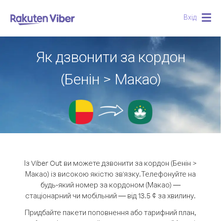
Вхід
Togg
navig
Як дзвонити за кордон
(Бенін > Макао)
Із Viber Out ви можете дзвонити за кордон (Бенін >
Макао) із високою якістю зв'язку.
Телефонуйте на
будь-який номер за кордоном (Макао) —
стаціонарний чи мобільний — від 13.5 ¢ за хвилину.
Придбайте пакети поповнення або тарифний план,