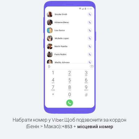
Набрати номер у Viber.
Щоб подзвонити за кордон
(Бенін > Макао):
+
+
853
місцевий номер