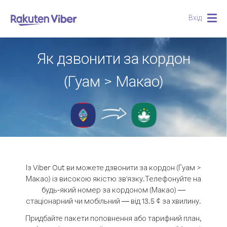
Вхід
Togg
navig
Як дзвонити за кордон
(Гуам > Макао)
Із Viber Out ви можете дзвонити за кордон (Гуам >
Макао) із високою якістю зв'язку.
Телефонуйте на
будь-який номер за кордоном (Макао) —
стаціонарний чи мобільний — від 13.5 ¢ за хвилину.
Придбайте пакети поповнення або тарифний план,