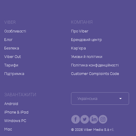
VIBER
КОМПАНІЯ
Особливості
Про Viber
Блог
Брендовий центр
Безпека
Кар'єра
Viber Out
Умови й політики
Тарифи
Політика конфіденційності
Підтримка
Customer Complaints Code
ЗАВАНТАЖИТИ
Українська
Android
iPhone & iPad
Windows PC
Mac
©
2026
Viber Media S.à r.l.