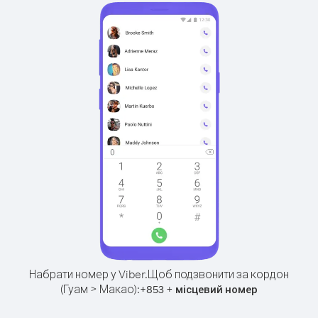
Набрати номер у Viber.
Щоб подзвонити за кордон
(Гуам > Макао):
+
+
853
місцевий номер