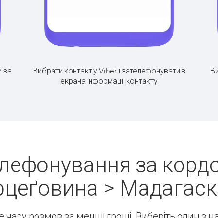
 за
Вибрати контакт у Viber і зателефонувати з
Ви
екрана інформації контакту
лефонування за кордо
рцеґовина > Мадагаск
ше часу розмов за менші гроші. Виберіть один з 