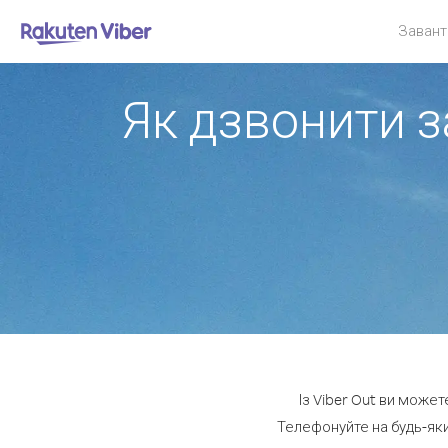
Завант
Як дзвонити з
Із Viber Out ви може
Телефонуйте на будь-яки