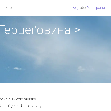
Блог
Вхід
або
Pеєстрація
 Герцеґовина >
сокою якістю зв'язку.
— від 99.0 ¢ за хвилину.