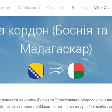
ажити
Особливості
Спільноти
Безпека
Viber Out
а кордон (Боснія та
Мадагаскар)
те дзвонити за кордон (Боснія та Герцеґовина > Мадагаскар) із ви
й номер за кордоном (Мадагаскар) — стаціонарний чи мобільний 