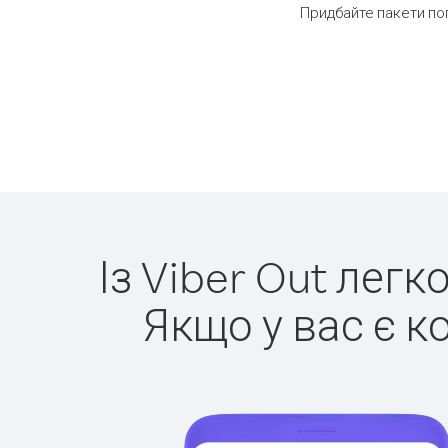
Придбайте пакети по
Із Viber Out лег
Якщо у вас є к