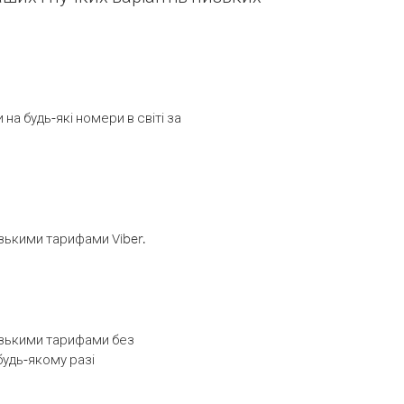
а будь-які номери в світі за
изькими тарифами Viber.
низькими тарифами без
будь-якому разі