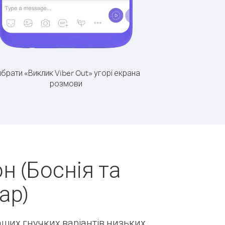
брати «Виклик Viber Out» угорі екрана
розмови
н (Боснія та
ар)
наших гнучких варіантів низьких