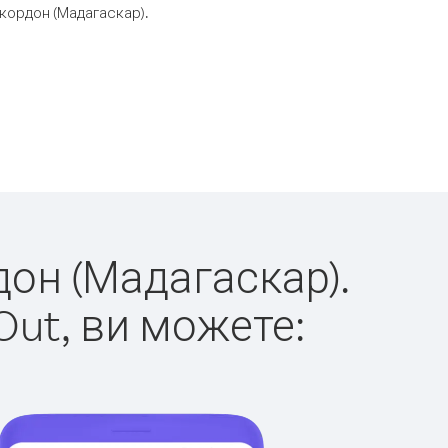
кордон (Мадагаскар).
дон (Мадагаскар).
Out, ви можете: