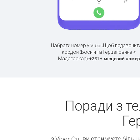
Набрати номер у Viber.
Щоб подзвонити
кордон (Боснія та Герцеґовина >
Мадагаскар):
+
+
261
місцевий номер
Поради з те
Ге
Із Viber Out ви отримуєте біль