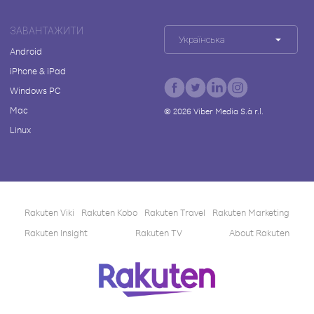
ЗАВАНТАЖИТИ
Українська
Android
iPhone & iPad
Windows PC
Mac
©
2026
Viber Media S.à r.l.
Linux
Rakuten Viki
Rakuten Kobo
Rakuten Travel
Rakuten Marketing
Rakuten Insight
Rakuten TV
About Rakuten