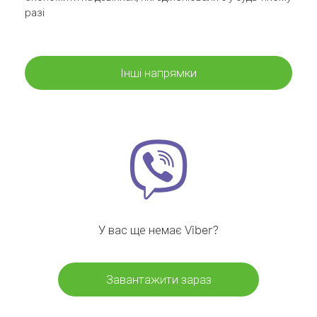
разі
Інші напрямки
У вас ще немає Viber?
Завантажити зараз