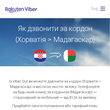
Вхід
Togg
navig
Як дзвонити за кордон
(Хорватія > Мадагаскар)
Із Viber Out ви можете дзвонити за кордон (Хорватія >
Мадагаскар) із високою якістю зв'язку.
Телефонуйте
на будь-який номер за кордоном (Мадагаскар) —
стаціонарний чи мобільний — від $1.24 за хвилину.
Придбайте пакети поповнення або тарифний план,