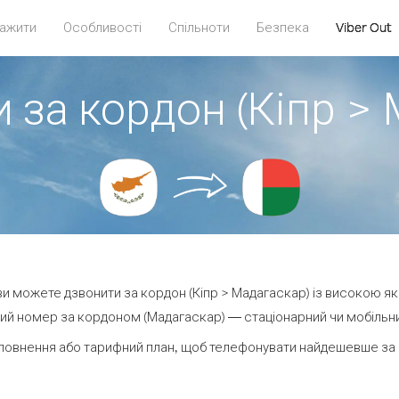
ажити
Особливості
Спільноти
Безпека
Viber Out
 за кордон (Кіпр >
 ви можете дзвонити за кордон (Кіпр > Мадагаскар) із високою як
ий номер за кордоном (Мадагаскар) — стаціонарний чи мобільний 
повнення або тарифний план, щоб телефонувати найдешевше за 