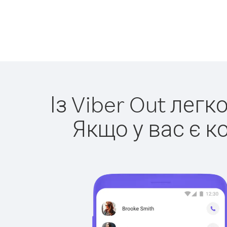
Із Viber Out лег
Якщо у вас є к