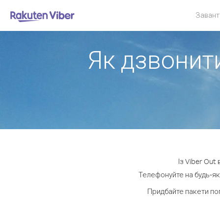
Завант
Як дзвонити
Із Viber Out
Телефонуйте на будь-як
Придбайте пакети по