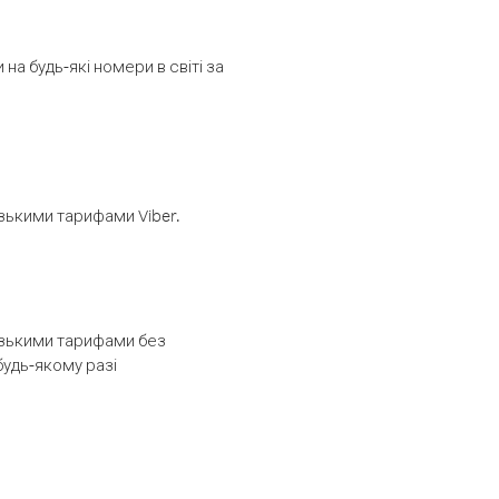
а будь-які номери в світі за
изькими тарифами Viber.
низькими тарифами без
будь-якому разі