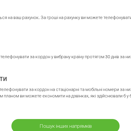
ся на ваш рахунок. За гроші на рахунку ви можете телефонувати н
елефонувати за кордон у вибрану країну протягом 30 днів за н
ти
телефонувати за кордон на стаціонарні та мобільні номери за 
м планом ви можете економити на дзвінках, які здійснювали б у 
Пошук інших напрямків