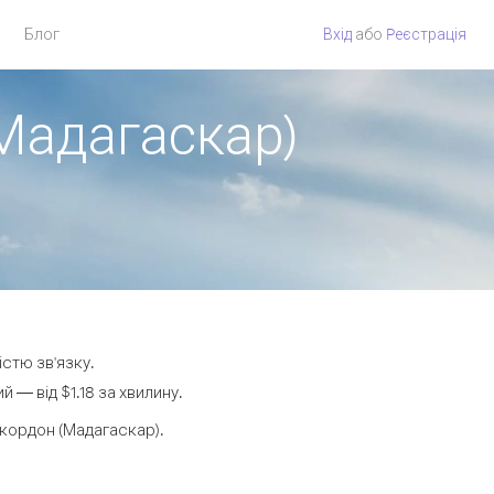
Блог
Вхід
або
Pеєстрація
 Мадагаскар)
істю зв'язку.
— від $1.18 за хвилину.
кордон (Мадагаскар).