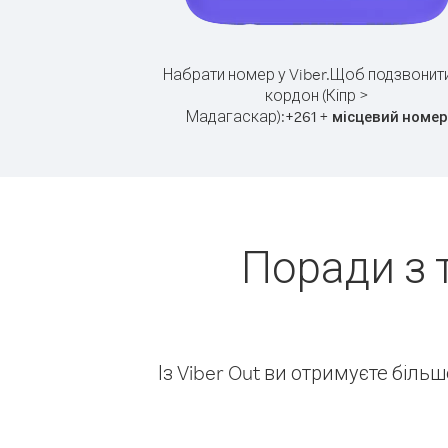
Набрати номер у Viber.
Щоб подзвонити
кордон (Кіпр >
Мадагаскар):
+
+
261
місцевий номер
Поради з 
Із Viber Out ви отримуєте біль