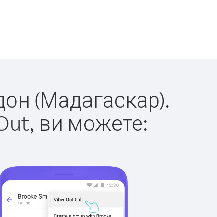
дон (Мадагаскар).
Out, ви можете: