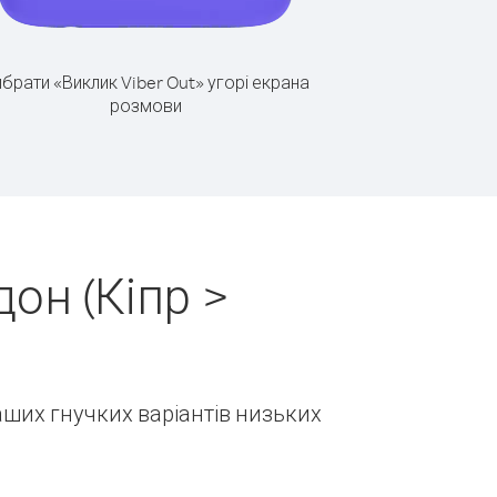
брати «Виклик Viber Out» угорі екрана
розмови
он (Кіпр >
наших гнучких варіантів низьких