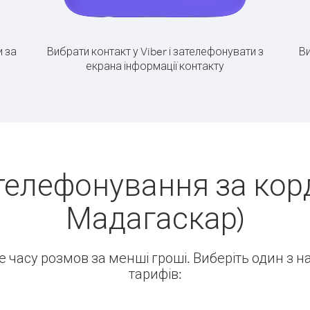
 за
Вибрати контакт у Viber і зателефонувати з
Ви
екрана інформації контакту
телефонування за корд
Мадагаскар)
ше часу розмов за менші гроші. Виберіть один з 
тарифів: