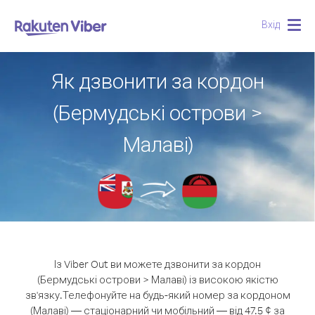
Вхід
Togg
navig
Як дзвонити за кордон
(Бермудські острови >
Малаві)
Із Viber Out ви можете дзвонити за кордон
(Бермудські острови > Малаві) із високою якістю
зв'язку.
Телефонуйте на будь-який номер за кордоном
(Малаві) — стаціонарний чи мобільний — від 47.5 ¢ за