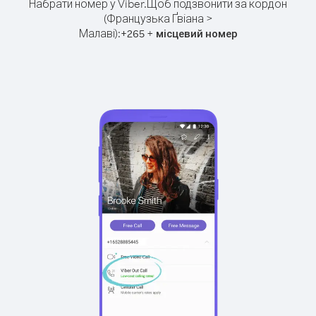
Набрати номер у Viber.
Щоб подзвонити за кордон
(Французька Ґвіана >
Малаві):
+
+
265
місцевий номер