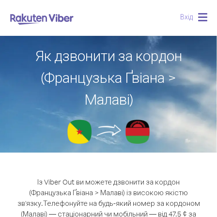
Вхід
Togg
navig
Як дзвонити за кордон
(Французька Ґвіана >
Малаві)
Із Viber Out ви можете дзвонити за кордон
(Французька Ґвіана > Малаві) із високою якістю
зв'язку.
Телефонуйте на будь-який номер за кордоном
(Малаві) — стаціонарний чи мобільний — від 47.5 ¢ за