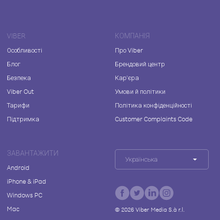
VIBER
КОМПАНІЯ
Особливості
Про Viber
Блог
Брендовий центр
Безпека
Кар'єра
Viber Out
Умови й політики
Тарифи
Політика конфіденційності
Підтримка
Customer Complaints Code
ЗАВАНТАЖИТИ
Українська
Android
iPhone & iPad
Windows PC
Mac
©
2026
Viber Media S.à r.l.