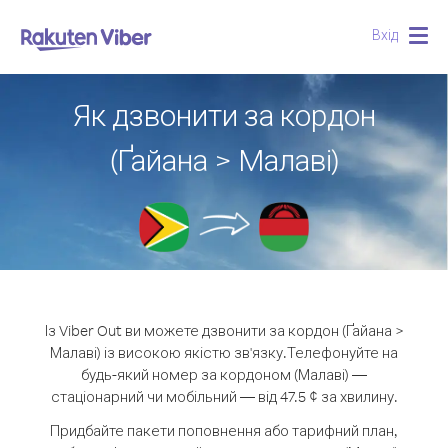
Вхід
Togg
navig
Як дзвонити за кордон
(Ґайана > Малаві)
Із Viber Out ви можете дзвонити за кордон (Ґайана >
Малаві) із високою якістю зв'язку.
Телефонуйте на
будь-який номер за кордоном (Малаві) —
стаціонарний чи мобільний — від 47.5 ¢ за хвилину.
Придбайте пакети поповнення або тарифний план,