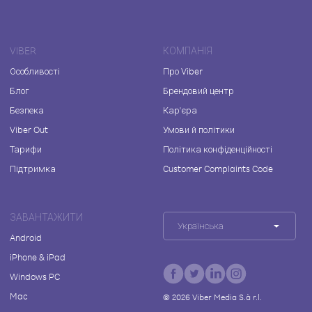
VIBER
КОМПАНІЯ
Особливості
Про Viber
Блог
Брендовий центр
Безпека
Кар'єра
Viber Out
Умови й політики
Тарифи
Політика конфіденційності
Підтримка
Customer Complaints Code
ЗАВАНТАЖИТИ
Українська
Android
iPhone & iPad
Windows PC
Mac
©
2026
Viber Media S.à r.l.