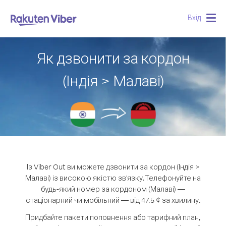
Вхід
Togg
navig
Як дзвонити за кордон
(Індія > Малаві)
Із Viber Out ви можете дзвонити за кордон (Індія >
Малаві) із високою якістю зв'язку.
Телефонуйте на
будь-який номер за кордоном (Малаві) —
стаціонарний чи мобільний — від 47.5 ¢ за хвилину.
Придбайте пакети поповнення або тарифний план,