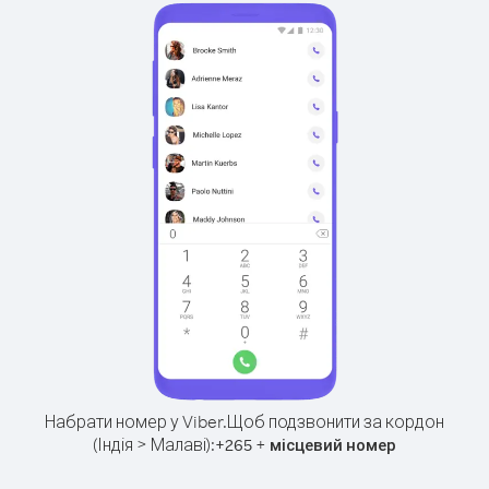
Набрати номер у Viber.
Щоб подзвонити за кордон
(Індія > Малаві):
+
+
265
місцевий номер