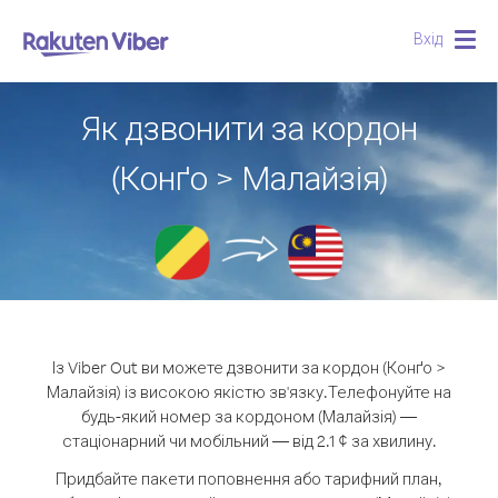
Вхід
Togg
navig
Як дзвонити за кордон
(Конґо > Малайзія)
Із Viber Out ви можете дзвонити за кордон (Конґо >
Малайзія) із високою якістю зв'язку.
Телефонуйте на
будь-який номер за кордоном (Малайзія) —
стаціонарний чи мобільний — від 2.1 ¢ за хвилину.
Придбайте пакети поповнення або тарифний план,