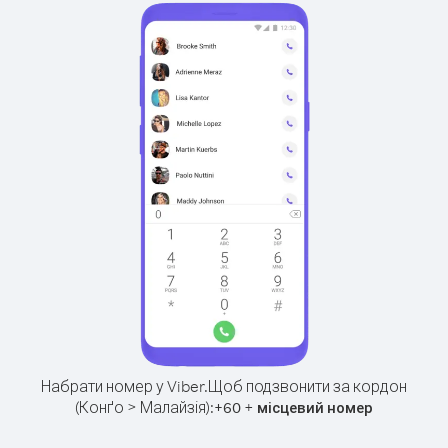
Набрати номер у Viber.
Щоб подзвонити за кордон
(Конґо > Малайзія):
+
+
60
місцевий номер