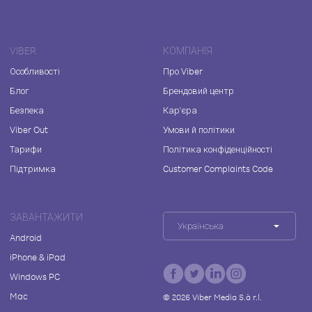
VIBER
КОМПАНІЯ
Особливості
Про Viber
Блог
Брендовий центр
Безпека
Кар'єра
Viber Out
Умови й політики
Тарифи
Політика конфіденційності
Підтримка
Customer Complaints Code
ЗАВАНТАЖИТИ
Українська
Android
iPhone & iPad
Windows PC
Mac
©
2026
Viber Media S.à r.l.