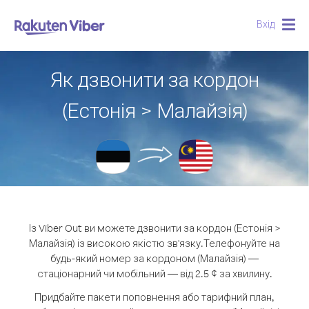
Вхід
Togg
navig
Як дзвонити за кордон
(Естонія > Малайзія)
Із Viber Out ви можете дзвонити за кордон (Естонія >
Малайзія) із високою якістю зв'язку.
Телефонуйте на
будь-який номер за кордоном (Малайзія) —
стаціонарний чи мобільний — від 2.5 ¢ за хвилину.
Придбайте пакети поповнення або тарифний план,