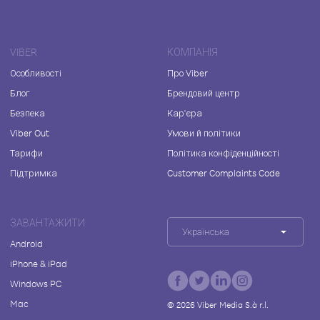
VIBER
КОМПАНІЯ
Особливості
Про Viber
Блог
Брендовий центр
Безпека
Кар'єра
Viber Out
Умови й політики
Тарифи
Політика конфіденційності
Підтримка
Customer Complaints Code
ЗАВАНТАЖИТИ
Українська
Android
iPhone & iPad
Windows PC
Mac
©
2026
Viber Media S.à r.l.