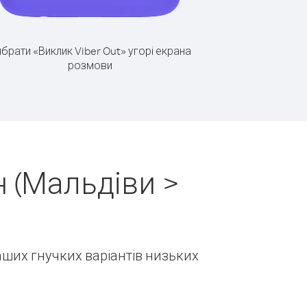
брати «Виклик Viber Out» угорі екрана
розмови
 (Мальдіви >
наших гнучких варіантів низьких