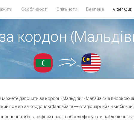
ажити
Особливості
Спільноти
Безпека
Viber Out
за кордон (Мальдів
ви можете дзвонити за кордон (Мальдіви > Малайзія) із високою я
кий номер за кордоном (Малайзія) — стаціонарний чи мобільний —
оповнення або тарифний план, щоб телефонувати найдешевше за