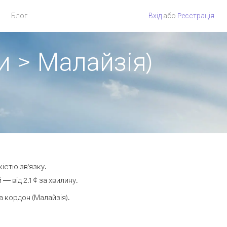
Блог
Вхід
або
Pеєстрація
и > Малайзія)
кістю зв'язку.
 від 2.1 ¢ за хвилину.
 кордон (Малайзія).