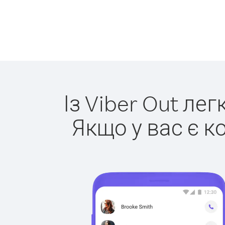
Із Viber Out ле
Якщо у вас є к