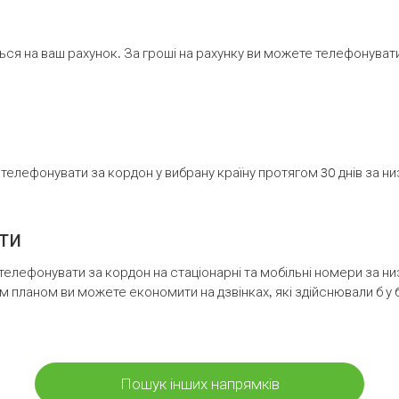
ся на ваш рахунок. За гроші на рахунку ви можете телефонувати н
елефонувати за кордон у вибрану країну протягом 30 днів за н
ти
телефонувати за кордон на стаціонарні та мобільні номери за 
м планом ви можете економити на дзвінках, які здійснювали б у 
Пошук інших напрямків