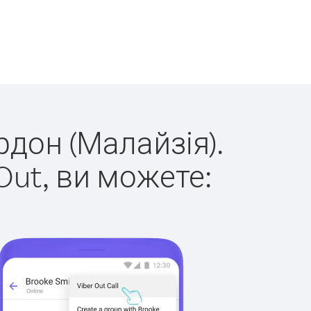
рдон (Малайзія).
Out, ви можете: