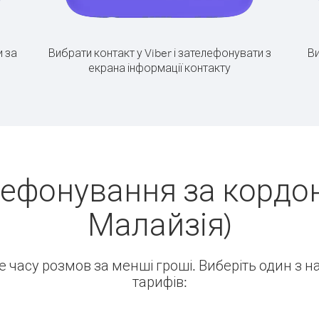
 за
Вибрати контакт у Viber і зателефонувати з
Ви
екрана інформації контакту
лефонування за кордон
Малайзія)
ше часу розмов за менші гроші. Виберіть один з 
тарифів: