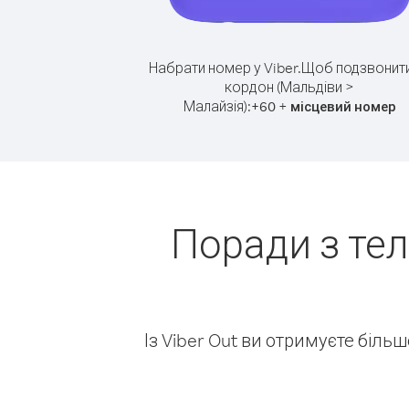
Набрати номер у Viber.
Щоб подзвонити
кордон (Мальдіви >
Малайзія):
+
+
60
місцевий номер
Поради з те
Із Viber Out ви отримуєте біль