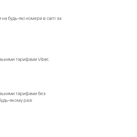
а будь-які номери в світі за
изькими тарифами Viber.
низькими тарифами без
будь-якому разі