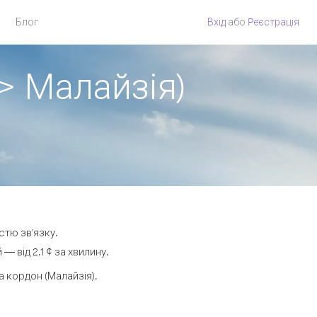
Блог
Вхід
або
Pеєстрація
> Малайзія)
стю зв'язку.
 від 2.1 ¢ за хвилину.
 кордон (Малайзія).