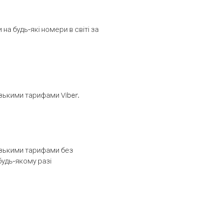
а будь-які номери в світі за
изькими тарифами Viber.
низькими тарифами без
будь-якому разі