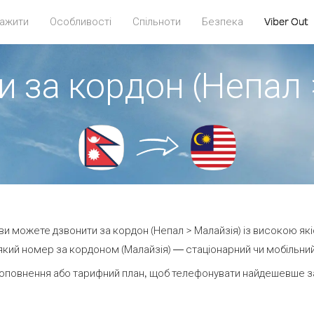
ажити
Особливості
Спільноти
Безпека
Viber Out
и за кордон (Непал 
t ви можете дзвонити за кордон (Непал > Малайзія) із високою які
кий номер за кордоном (Малайзія) — стаціонарний чи мобільний —
оповнення або тарифний план, щоб телефонувати найдешевше за