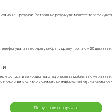
ся на ваш рахунок. За гроші на рахунку ви можете телефонувати н
елефонувати за кордон у вибрану країну протягом 30 днів за н
ти
телефонувати за кордон на стаціонарні та мобільні номери за 
м планом ви можете економити на дзвінках, які здійснювали б у 
Пошук інших напрямків