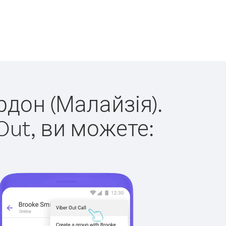
рдон (Малайзія).
Out, ви можете: