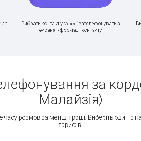
 за
Вибрати контакт у Viber і зателефонувати з
Ви
екрана інформації контакту
елефонування за корд
Малайзія)
ше часу розмов за менші гроші. Виберіть один з 
тарифів: