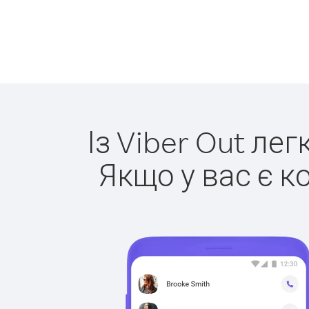
Із Viber Out ле
Якщо у вас є к