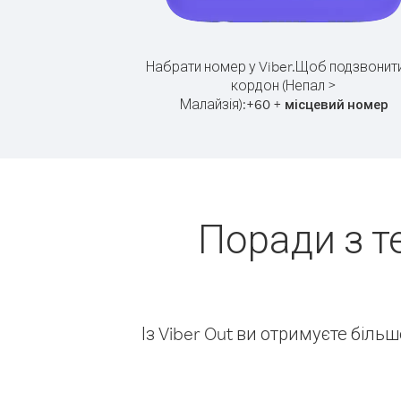
Набрати номер у Viber.
Щоб подзвонити
кордон (Непал >
Малайзія):
+
+
60
місцевий номер
Поради з т
Із Viber Out ви отримуєте біль