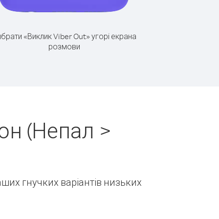
брати «Виклик Viber Out» угорі екрана
розмови
он (Непал >
наших гнучких варіантів низьких