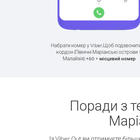
Набрати номер у Viber.
Щоб подзвонити
кордон (Північні Маріанські острови 
Малайзія):
+
+
60
місцевий номер
Поради з т
Марі
Із Viber Out ви отримуєте біль