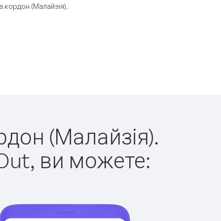
 кордон (Малайзія).
рдон (Малайзія).
Out, ви можете: