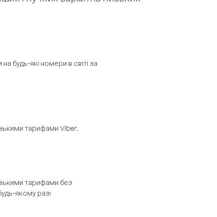
а будь-які номери в світі за
изькими тарифами Viber.
низькими тарифами без
будь-якому разі