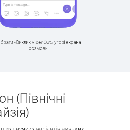
брати «Виклик Viber Out» угорі екрана
розмови
н (Північні
йзія)
наших гнучких варіантів низьких