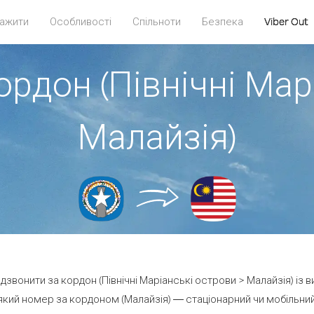
ажити
Особливості
Спільноти
Безпека
Viber Out
ордон (Північні Мар
Малайзія)
 дзвонити за кордон (Північні Маріанські острови > Малайзія) із 
кий номер за кордоном (Малайзія) — стаціонарний чи мобільний —