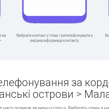
 за
Вибрати контакт у Viber і зателефонувати з
Ви
>
екрана інформації контакту
елефонування за кордо
анські острови > Мала
ше часу розмов за менші гроші. Виберіть один з 