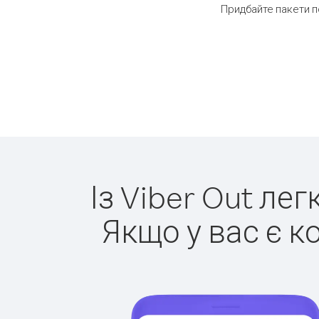
Придбайте пакети п
Із Viber Out ле
Якщо у вас є к