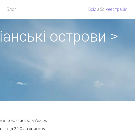
Блог
Вхід
або
Pеєстрація
іанські острови >
високою якістю зв'язку.
 від 2.1 ¢ за хвилину.