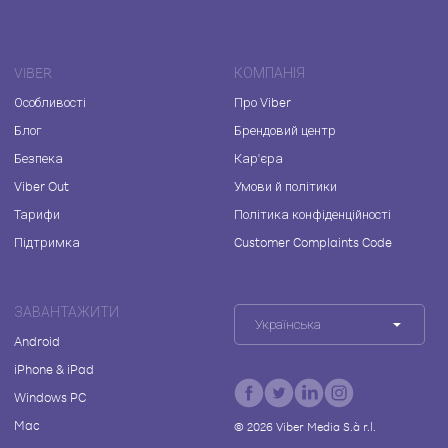
VIBER
КОМПАНІЯ
Особливості
Про Viber
Блог
Брендовий центр
Безпека
Кар'єра
Viber Out
Умови й політики
Тарифи
Політика конфіденційності
Підтримка
Customer Complaints Code
ЗАВАНТАЖИТИ
Українська
Android
iPhone & iPad
Windows PC
Mac
©
2026
Viber Media S.à r.l.