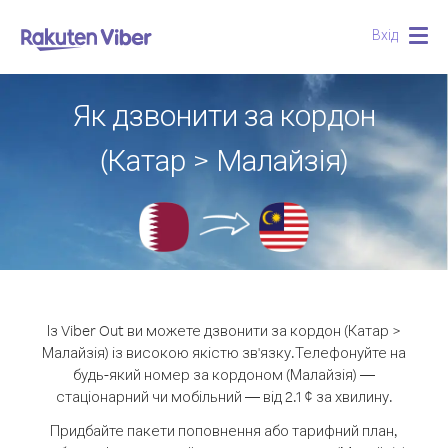
Вхід
Togg
navig
Як дзвонити за кордон
(Катар > Малайзія)
Із Viber Out ви можете дзвонити за кордон (Катар >
Малайзія) із високою якістю зв'язку.
Телефонуйте на
будь-який номер за кордоном (Малайзія) —
стаціонарний чи мобільний — від 2.1 ¢ за хвилину.
Придбайте пакети поповнення або тарифний план,