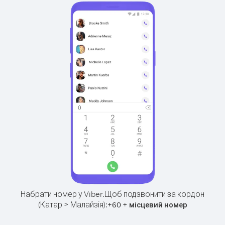
Набрати номер у Viber.
Щоб подзвонити за кордон
(Катар > Малайзія):
+
+
60
місцевий номер