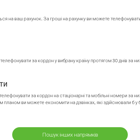
ся на ваш рахунок. За гроші на рахунку ви можете телефонувати н
елефонувати за кордон у вибрану країну протягом 30 днів за н
ти
телефонувати за кордон на стаціонарні та мобільні номери за 
м планом ви можете економити на дзвінках, які здійснювали б у 
Пошук інших напрямків