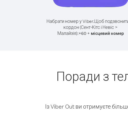
Набрати номер у Viber.
Щоб подзвонити
кордон (Сент-Кітс і Невіс >
Малайзія):
+
+
60
місцевий номер
Поради з те
Із Viber Out ви отримуєте біль