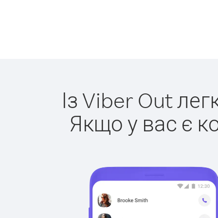
Із Viber Out ле
Якщо у вас є к