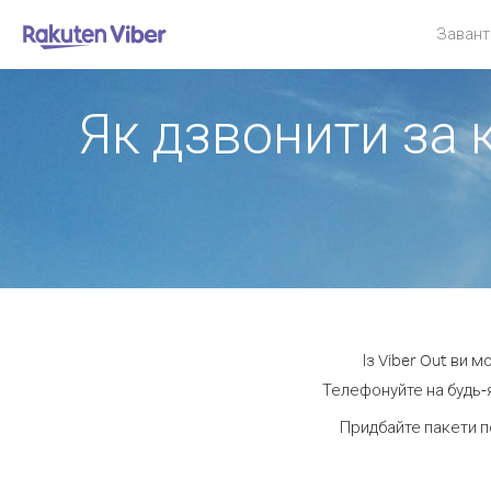
Завант
Як дзвонити за к
Із Viber Out ви м
Телефонуйте на будь-я
Придбайте пакети п