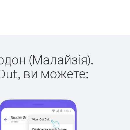
рдон (Малайзія).
Out, ви можете: