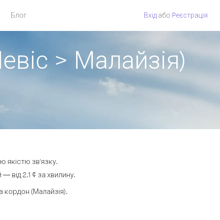
Блог
Вхід
або
Pеєстрація
Невіс > Малайзія)
ою якістю зв'язку.
 від 2.1 ¢ за хвилину.
 кордон (Малайзія).