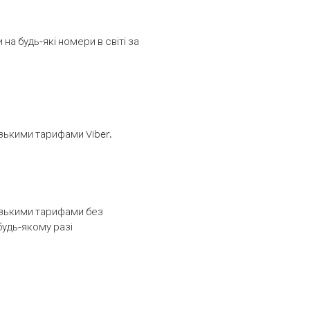
а будь-які номери в світі за
изькими тарифами Viber.
низькими тарифами без
будь-якому разі