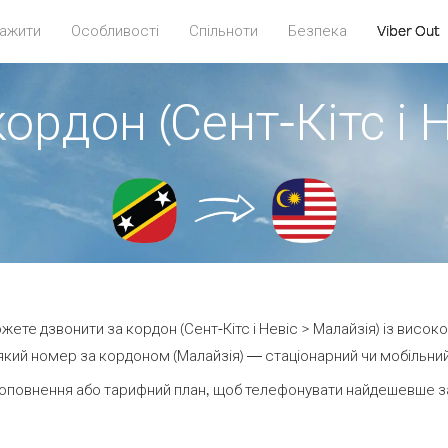
ажити
Особливості
Спільноти
Безпека
Viber Out
ордон (Сент-Кітс і 
ожете дзвонити за кордон (Сент-Кітс і Невіс > Малайзія) із висок
кий номер за кордоном (Малайзія) — стаціонарний чи мобільний —
оповнення або тарифний план, щоб телефонувати найдешевше за