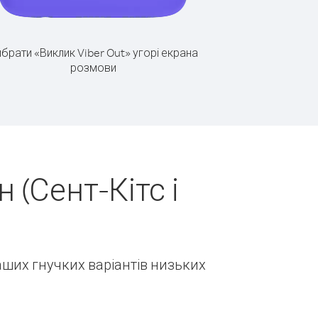
брати «Виклик Viber Out» угорі екрана
розмови
(Сент-Кітс і
наших гнучких варіантів низьких