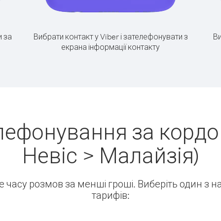
 за
Вибрати контакт у Viber і зателефонувати з
Ви
екрана інформації контакту
лефонування за кордон 
Невіс > Малайзія)
ше часу розмов за менші гроші. Виберіть один з 
тарифів: