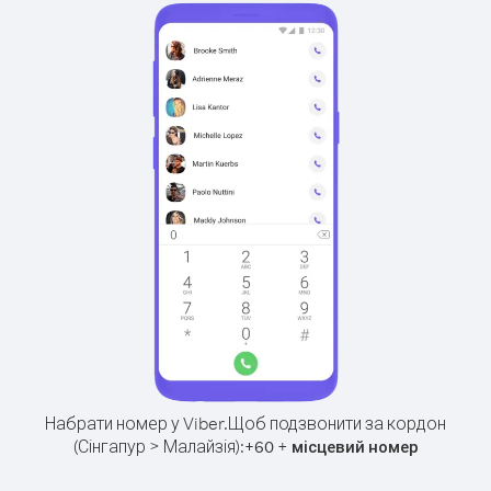
Набрати номер у Viber.
Щоб подзвонити за кордон
(Сінгапур > Малайзія):
+
+
60
місцевий номер