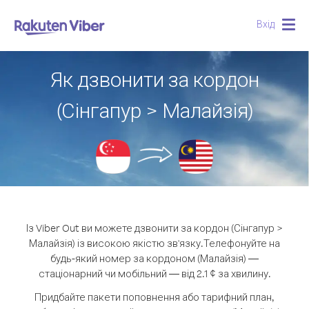
Вхід
Togg
navig
Як дзвонити за кордон
(Сінгапур > Малайзія)
Із Viber Out ви можете дзвонити за кордон (Сінгапур >
Малайзія) із високою якістю зв'язку.
Телефонуйте на
будь-який номер за кордоном (Малайзія) —
стаціонарний чи мобільний — від 2.1 ¢ за хвилину.
Придбайте пакети поповнення або тарифний план,