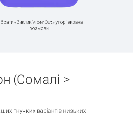
брати «Виклик Viber Out» угорі екрана
розмови
н (Сомалі >
наших гнучких варіантів низьких