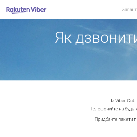
Завант
Як дзвонити
Із Viber Out
Телефонуйте на будь-я
Придбайте пакети п