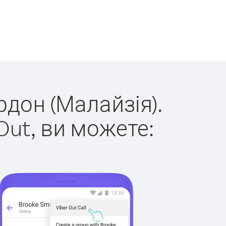
рдон (Малайзія).
Out, ви можете: