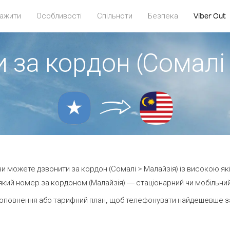
ажити
Особливості
Спільноти
Безпека
Viber Out
 за кордон (Сомалі
 ви можете дзвонити за кордон (Сомалі > Малайзія) із високою як
кий номер за кордоном (Малайзія) — стаціонарний чи мобільний —
оповнення або тарифний план, щоб телефонувати найдешевше за