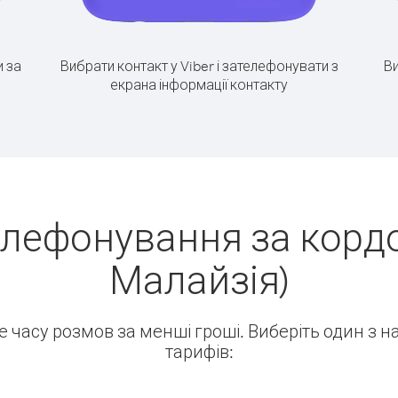
 за
Вибрати контакт у Viber і зателефонувати з
Ви
екрана інформації контакту
елефонування за кордо
Малайзія)
ше часу розмов за менші гроші. Виберіть один з 
тарифів: