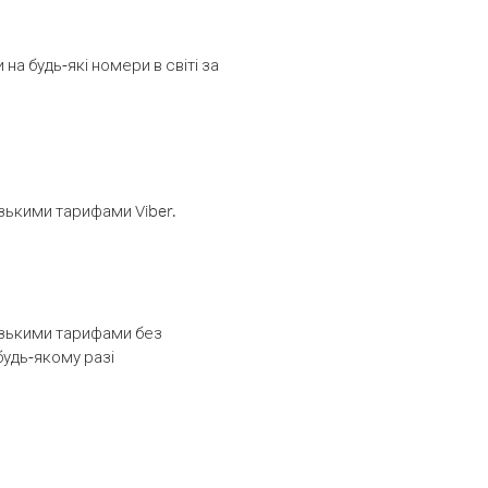
а будь-які номери в світі за
изькими тарифами Viber.
низькими тарифами без
будь-якому разі