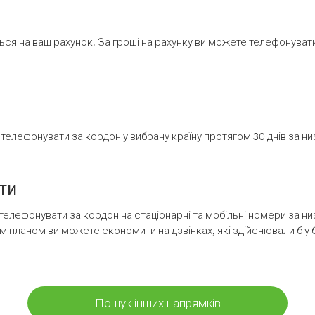
ся на ваш рахунок. За гроші на рахунку ви можете телефонувати н
елефонувати за кордон у вибрану країну протягом 30 днів за н
ти
телефонувати за кордон на стаціонарні та мобільні номери за 
м планом ви можете економити на дзвінках, які здійснювали б у 
Пошук інших напрямків