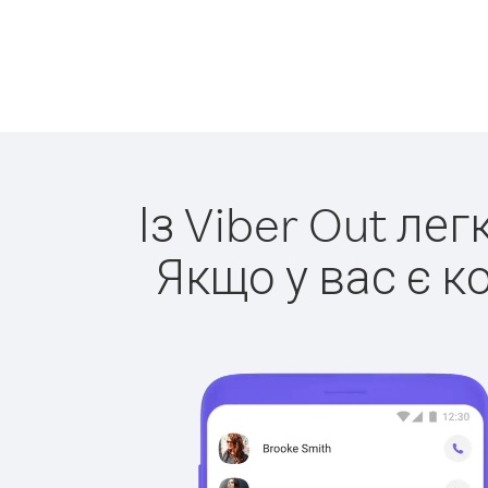
Із Viber Out ле
Якщо у вас є к