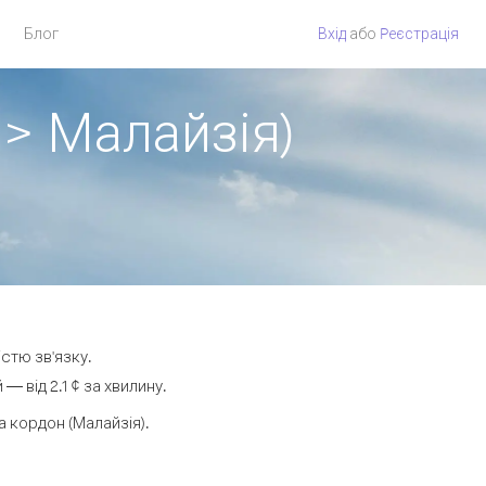
Блог
Вхід
або
Pеєстрація
 > Малайзія)
істю зв'язку.
 від 2.1 ¢ за хвилину.
 кордон (Малайзія).