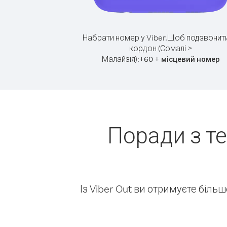
Набрати номер у Viber.
Щоб подзвонити
кордон (Сомалі >
Малайзія):
+
+
60
місцевий номер
Поради з т
Із Viber Out ви отримуєте біль