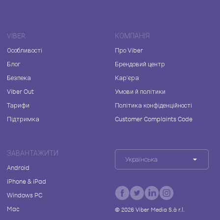
VIBER
КОМПАНІЯ
Особливості
Про Viber
Блог
Брендовий центр
Безпека
Кар'єра
Viber Out
Умови й політики
Тарифи
Політика конфіденційності
Підтримка
Customer Complaints Code
ЗАВАНТАЖИТИ
Українська
Android
iPhone & iPad
Windows PC
Mac
©
2026
Viber Media S.à r.l.