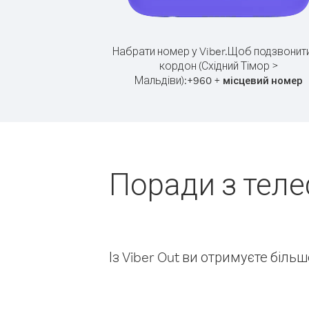
Набрати номер у Viber.
Щоб подзвонити
кордон (Східний Тімор >
Мальдіви):
+
+
960
місцевий номер
Поради з теле
Із Viber Out ви отримуєте біль