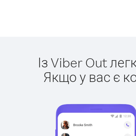
Із Viber Out ле
Якщо у вас є к