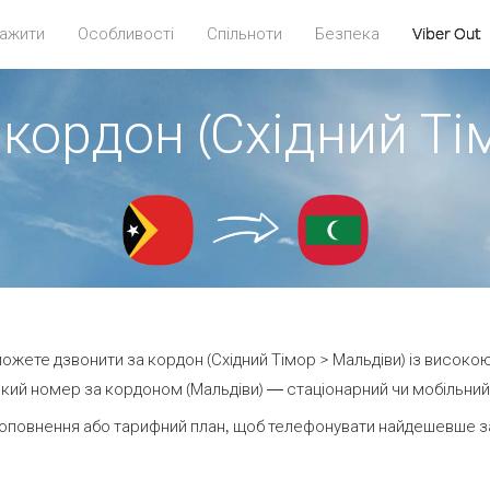
ажити
Особливості
Спільноти
Безпека
Viber Out
 кордон (Східний Ті
 можете дзвонити за кордон (Східний Тімор > Мальдіви) із високою
кий номер за кордоном (Мальдіви) — стаціонарний чи мобільний —
оповнення або тарифний план, щоб телефонувати найдешевше за