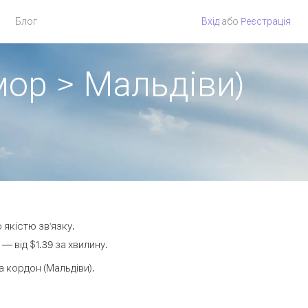
Блог
Вхід
або
Pеєстрація
мор > Мальдіви)
 якістю зв'язку.
 від $1.39 за хвилину.
 кордон (Мальдіви).