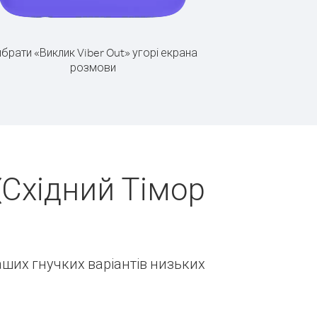
брати «Виклик Viber Out» угорі екрана
розмови
(Східний Тімор
наших гнучких варіантів низьких