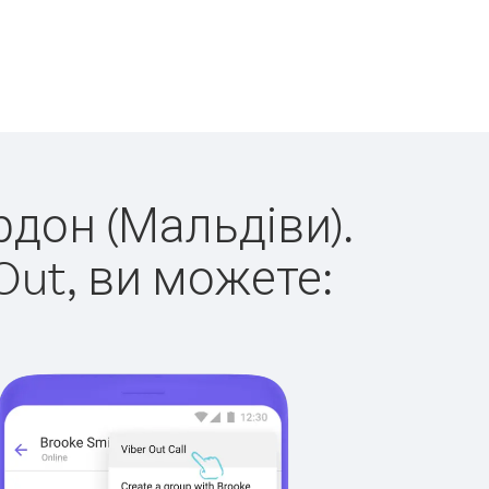
рдон (Мальдіви).
Out, ви можете: