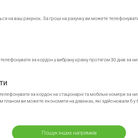
ся на ваш рахунок. За гроші на рахунку ви можете телефонувати н
елефонувати за кордон у вибрану країну протягом 30 днів за н
ти
телефонувати за кордон на стаціонарні та мобільні номери за 
м планом ви можете економити на дзвінках, які здійснювали б у 
Пошук інших напрямків