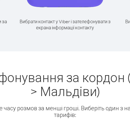
 за
Вибрати контакт у Viber і зателефонувати з
Ви
екрана інформації контакту
фонування за кордон 
> Мальдіви)
ше часу розмов за менші гроші. Виберіть один з 
тарифів: