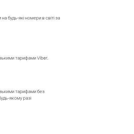
а будь-які номери в світі за
изькими тарифами Viber.
низькими тарифами без
будь-якому разі