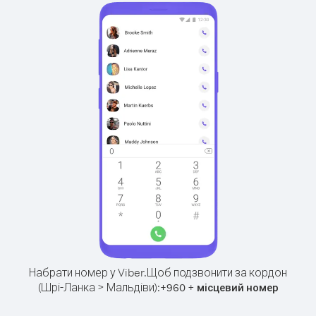
Набрати номер у Viber.
Щоб подзвонити за кордон
(Шрі-Ланка > Мальдіви):
+
+
960
місцевий номер