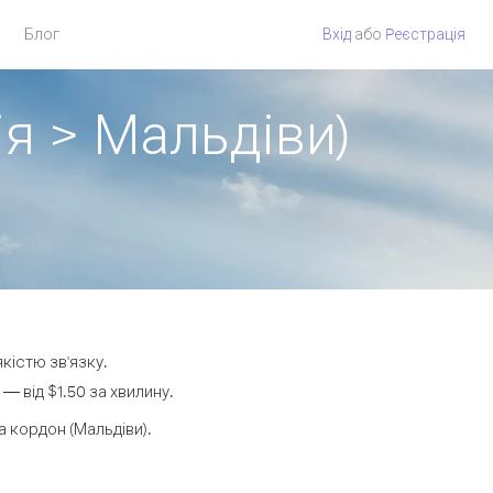
Блог
Вхід
або
Pеєстрація
я > Мальдіви)
кістю зв'язку.
 від $1.50 за хвилину.
 кордон (Мальдіви).