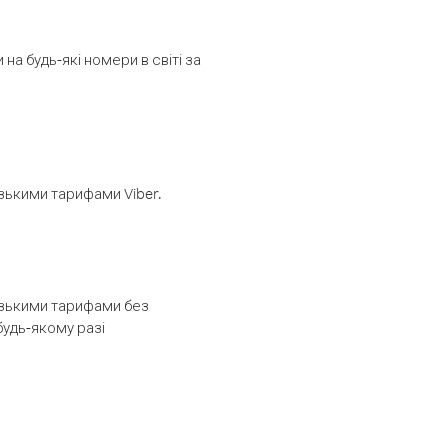
а будь-які номери в світі за
изькими тарифами Viber.
низькими тарифами без
будь-якому разі