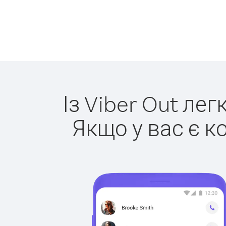
Із Viber Out ле
Якщо у вас є к