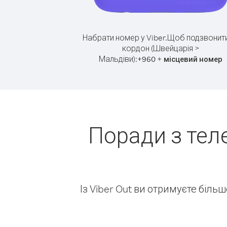
Набрати номер у Viber.
Щоб подзвонити
кордон (Швейцарія >
Мальдіви):
+
+
960
місцевий номер
Поради з тел
Із Viber Out ви отримуєте біль