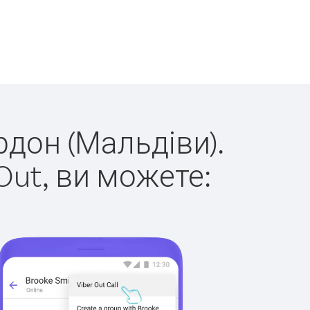
рдон (Мальдіви).
Out, ви можете: