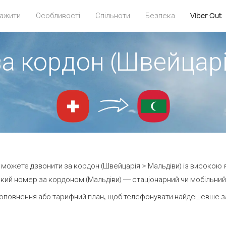
ажити
Особливості
Спільноти
Безпека
Viber Out
за кордон (Швейцарі
ви можете дзвонити за кордон (Швейцарія > Мальдіви) із високою я
кий номер за кордоном (Мальдіви) — стаціонарний чи мобільний —
оповнення або тарифний план, щоб телефонувати найдешевше за