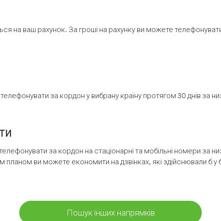
ся на ваш рахунок. За гроші на рахунку ви можете телефонувати н
елефонувати за кордон у вибрану країну протягом 30 днів за н
ти
телефонувати за кордон на стаціонарні та мобільні номери за 
м планом ви можете економити на дзвінках, які здійснювали б у 
Пошук інших напрямків