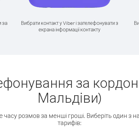
 за
Вибрати контакт у Viber і зателефонувати з
Ви
екрана інформації контакту
ефонування за кордон
Мальдіви)
ше часу розмов за менші гроші. Виберіть один з 
тарифів: