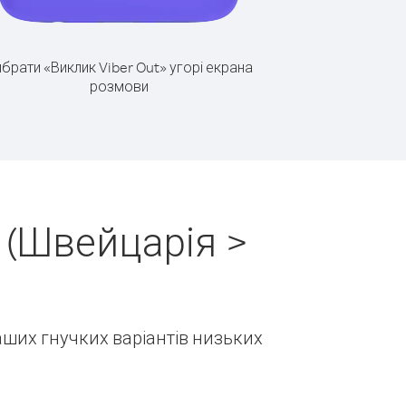
брати «Виклик Viber Out» угорі екрана
розмови
 (Швейцарія >
наших гнучких варіантів низьких