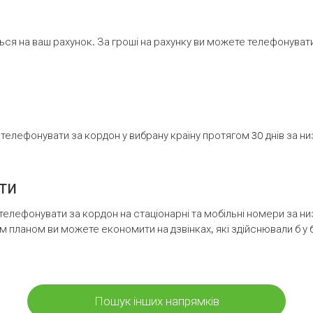
ся на ваш рахунок. За гроші на рахунку ви можете телефонувати н
елефонувати за кордон у вибрану країну протягом 30 днів за н
ти
телефонувати за кордон на стаціонарні та мобільні номери за 
м планом ви можете економити на дзвінках, які здійснювали б у 
Пошук інших напрямків