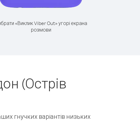
брати «Виклик Viber Out» угорі екрана
розмови
он (Острів
наших гнучких варіантів низьких