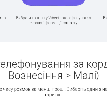
 за
Вибрати контакт у Viber і зателефонувати з
Ви
екрана інформації контакту
телефонування за корд
Вознесіння > Малі)
ше часу розмов за менші гроші. Виберіть один з 
тарифів: