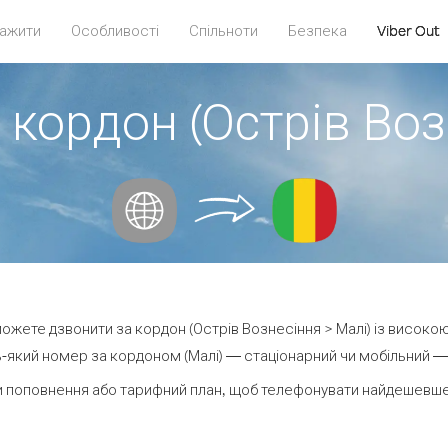
ажити
Особливості
Спільноти
Безпека
Viber Out
 кордон (Острів Воз
 можете дзвонити за кордон (Острів Вознесіння > Малі) із високою
-який номер за кордоном (Малі) — стаціонарний чи мобільний — ві
 поповнення або тарифний план, щоб телефонувати найдешевше 