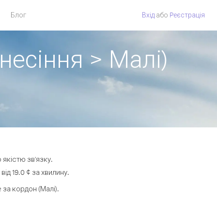
Блог
Вхід
або
Pеєстрація
несіння > Малі)
 якістю зв'язку.
д 19.0 ¢ за хвилину.
за кордон (Малі).