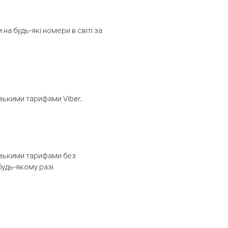
а будь-які номери в світі за
изькими тарифами Viber.
низькими тарифами без
будь-якому разі