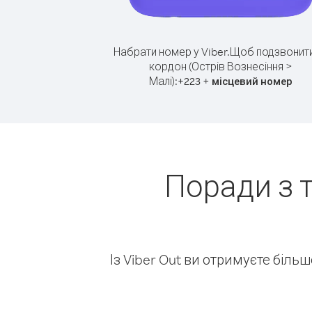
Набрати номер у Viber.
Щоб подзвонити
кордон (Острів Вознесіння >
Малі):
+
+
223
місцевий номер
Поради з 
Із Viber Out ви отримуєте біль