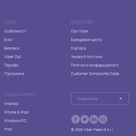
VIBER
КОМПАНІЯ
Особливості
Про Viber
Блог
Брендовий центр
Безпека
Кар'єра
Viber Out
Умови й політики
Тарифи
Політика конфіденційності
Підтримка
Customer Complaints Code
ЗАВАНТАЖИТИ
Українська
Android
iPhone & iPad
Windows PC
Mac
©
2026
Viber Media S.à r.l.