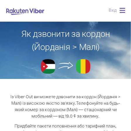
Вхід
Togg
navig
Як дзвонити за кордон
(Йорданія > Малі)
Із Viber Out ви можете дзвонити за кордон (Йорданія >
Малі) із високою якістю зв'язку.
Телефонуйте на будь-
який номер за кордоном (Малі) — стаціонарний чи
мобільний — від 19.0 ¢ за хвилину.
Придбайте пакети поповнення або тарифний план,