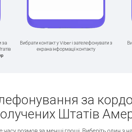
 за
Вибрати контакт у Viber і зателефонувати з
Ви
татів
екрана інформації контакту
ер
лефонування за кордон
олучених Штатів Амер
ше часу розмов за менші гроші. Виберіть один з 