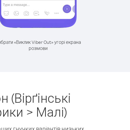
брати «Виклик Viber Out» угорі екрана
розмови
 (Вірґінські
ики > Малі)
наших гнучких варіантів низьких