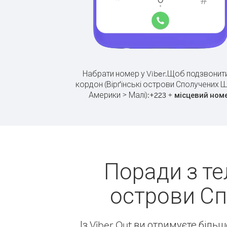
Набрати номер у Viber.
Щоб подзвонити
кордон (Вірґінські острови Сполучених Ш
Америки > Малі):
+
+
223
місцевий ном
Поради з те
острови Сп
Із Viber Out ви отримуєте біль