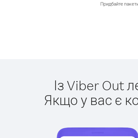
Придбайте пакети
Із Viber Out 
Якщо у вас є к