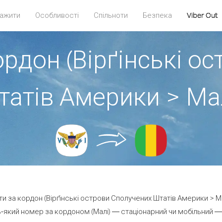
ажити
Особливості
Спільноти
Безпека
Viber Out
ордон (Вірґінські о
татів Америки > Мал
ти за кордон (Вірґінські острови Сполучених Штатів Америки > Ма
-який номер за кордоном (Малі) — стаціонарний чи мобільний — ві