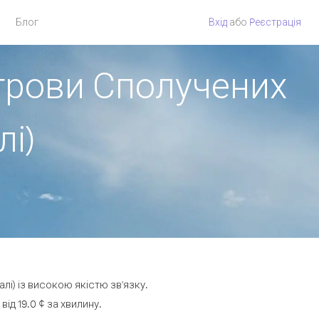
Блог
Вхід
або
Pеєстрація
строви Сполучених
і)
лі) із високою якістю зв'язку.
д 19.0 ¢ за хвилину.