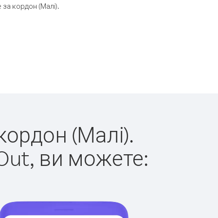
за кордон (Малі).
кордон (Малі).
Out, ви можете: