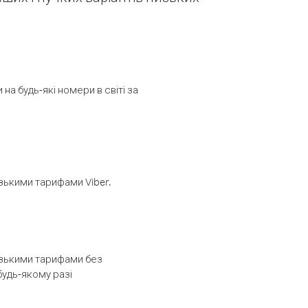
а будь-які номери в світі за
изькими тарифами Viber.
низькими тарифами без
будь-якому разі