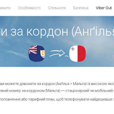
ажити
Особливості
Спільноти
Безпека
Viber Out
и за кордон (Анґіль
t ви можете дзвонити за кордон (Анґілья > Мальта) із високою які
який номер за кордоном (Мальта) — стаціонарний чи мобільний — 
поповнення або тарифний план, щоб телефонувати найдешевше з