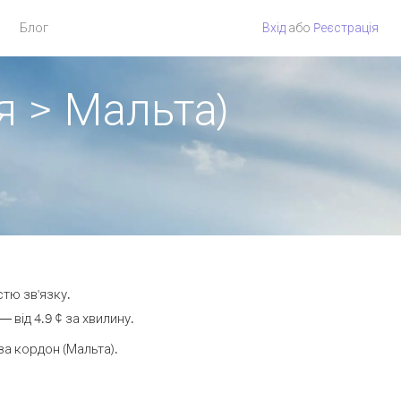
Блог
Вхід
або
Pеєстрація
я > Мальта)
стю зв'язку.
від 4.9 ¢ за хвилину.
а кордон (Мальта).