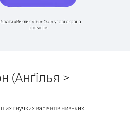
брати «Виклик Viber Out» угорі екрана
розмови
н (Анґілья >
наших гнучких варіантів низьких