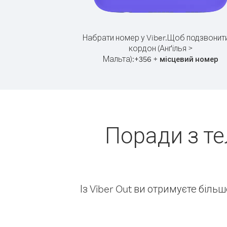
Набрати номер у Viber.
Щоб подзвонити
кордон (Анґілья >
Мальта):
+
+
356
місцевий номер
Поради з те
Із Viber Out ви отримуєте біль