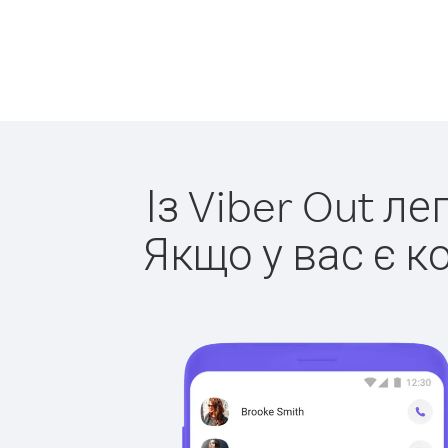
Із Viber Out л
Якщо у вас є к