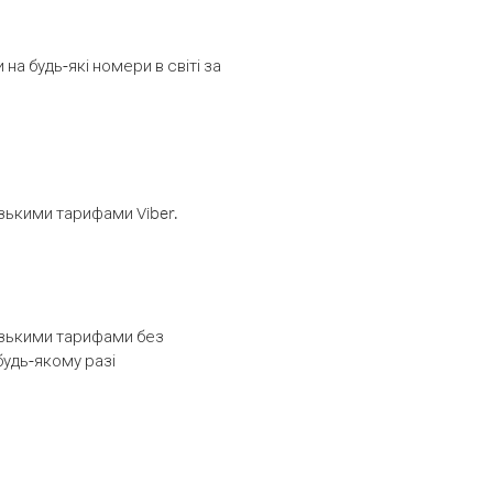
а будь-які номери в світі за
изькими тарифами Viber.
низькими тарифами без
будь-якому разі