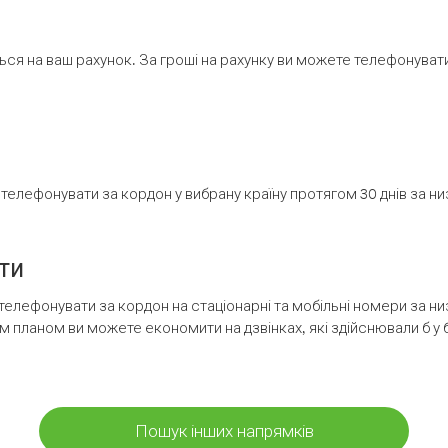
ся на ваш рахунок. За гроші на рахунку ви можете телефонувати н
елефонувати за кордон у вибрану країну протягом 30 днів за н
ти
телефонувати за кордон на стаціонарні та мобільні номери за 
м планом ви можете економити на дзвінках, які здійснювали б у 
Пошук інших напрямків