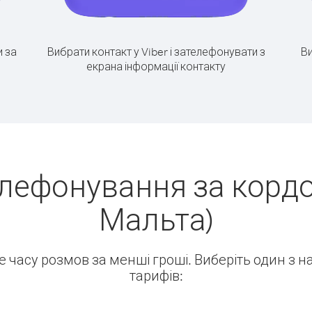
 за
Вибрати контакт у Viber і зателефонувати з
Ви
екрана інформації контакту
лефонування за кордо
Мальта)
ше часу розмов за менші гроші. Виберіть один з 
тарифів: