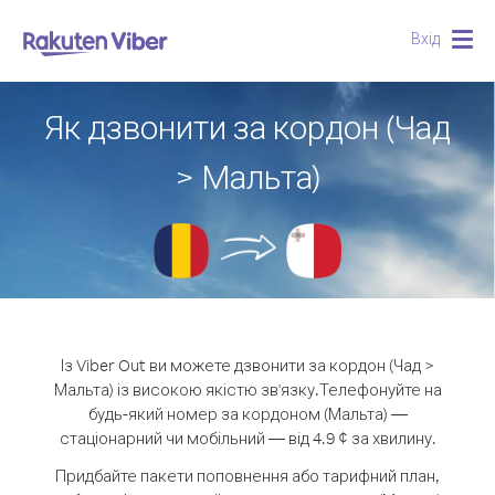
Вхід
Togg
navig
Як дзвонити за кордон (Чад
> Мальта)
Із Viber Out ви можете дзвонити за кордон (Чад >
Мальта) із високою якістю зв'язку.
Телефонуйте на
будь-який номер за кордоном (Мальта) —
стаціонарний чи мобільний — від 4.9 ¢ за хвилину.
Придбайте пакети поповнення або тарифний план,