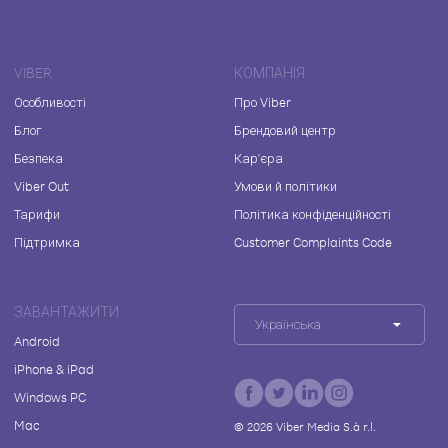
VIBER
КОМПАНІЯ
Особливості
Про Viber
Блог
Брендовий центр
Безпека
Кар'єра
Viber Out
Умови й політики
Тарифи
Політика конфіденційності
Підтримка
Customer Complaints Code
ЗАВАНТАЖИТИ
Українська
Android
iPhone & iPad
Windows PC
Mac
©
2026
Viber Media S.à r.l.