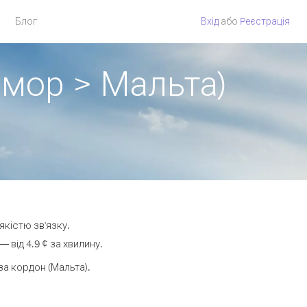
Блог
Вхід
або
Pеєстрація
імор > Мальта)
якістю зв'язку.
від 4.9 ¢ за хвилину.
а кордон (Мальта).