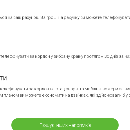
ся на ваш рахунок. За гроші на рахунку ви можете телефонувати н
елефонувати за кордон у вибрану країну протягом 30 днів за н
ти
телефонувати за кордон на стаціонарні та мобільні номери за 
м планом ви можете економити на дзвінках, які здійснювали б у 
Пошук інших напрямків