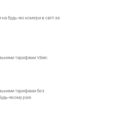
а будь-які номери в світі за
изькими тарифами Viber.
низькими тарифами без
будь-якому разі