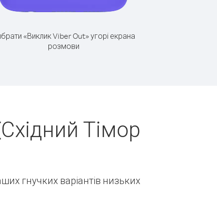
брати «Виклик Viber Out» угорі екрана
розмови
(Східний Тімор
наших гнучких варіантів низьких