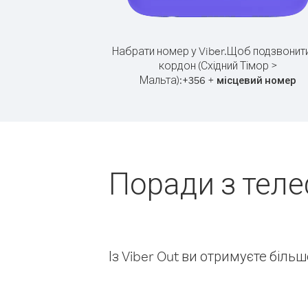
Набрати номер у Viber.
Щоб подзвонити
кордон (Східний Тімор >
Мальта):
+
+
356
місцевий номер
Поради з теле
Із Viber Out ви отримуєте біль