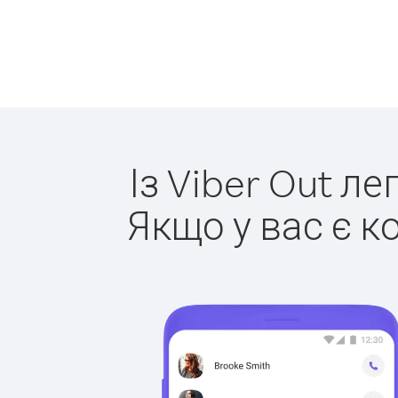
Із Viber Out л
Якщо у вас є к