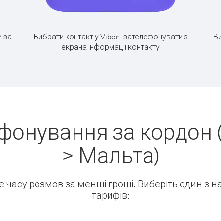
 за
Вибрати контакт у Viber і зателефонувати з
Ви
екрана інформації контакту
фонування за кордон 
> Мальта)
ше часу розмов за менші гроші. Виберіть один з 
тарифів: