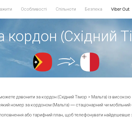
ажити
Особливості
Спільноти
Безпека
Viber Out
а кордон (Східний Т
и можете дзвонити за кордон (Східний Тімор > Мальта) із високою 
який номер за кордоном (Мальта) — стаціонарний чи мобільний — 
поповнення або тарифний план, щоб телефонувати найдешевше з