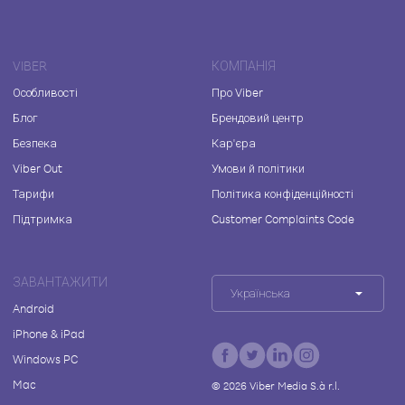
VIBER
КОМПАНІЯ
Особливості
Про Viber
Блог
Брендовий центр
Безпека
Кар'єра
Viber Out
Умови й політики
Тарифи
Політика конфіденційності
Підтримка
Customer Complaints Code
ЗАВАНТАЖИТИ
Українська
Android
iPhone & iPad
Windows PC
Mac
©
2026
Viber Media S.à r.l.