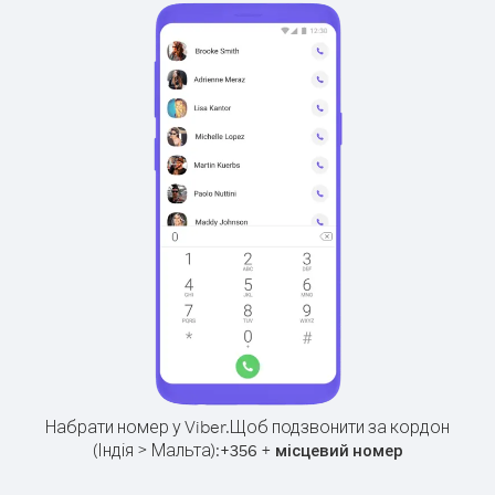
Набрати номер у Viber.
Щоб подзвонити за кордон
(Індія > Мальта):
+
+
356
місцевий номер