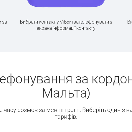
 за
Вибрати контакт у Viber і зателефонувати з
Ви
екрана інформації контакту
лефонування за кордон
Мальта)
ше часу розмов за менші гроші. Виберіть один з 
тарифів: