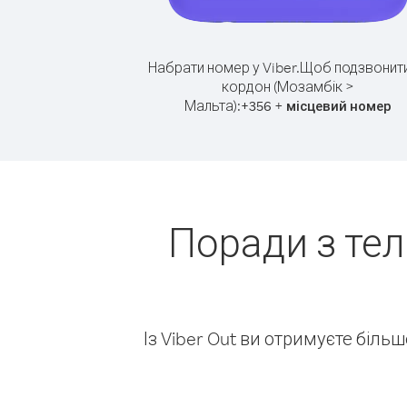
Набрати номер у Viber.
Щоб подзвонити
кордон (Мозамбік >
Мальта):
+
+
356
місцевий номер
Поради з те
Із Viber Out ви отримуєте біль