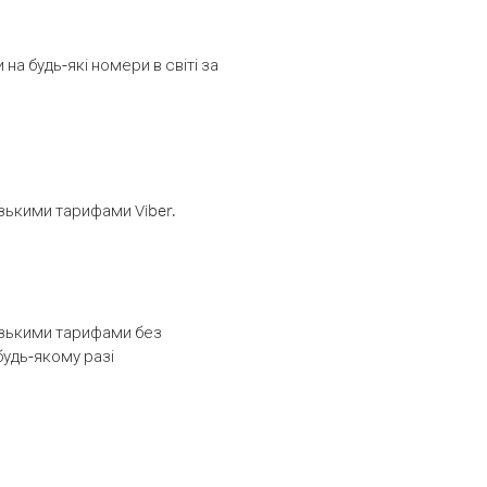
а будь-які номери в світі за
изькими тарифами Viber.
низькими тарифами без
будь-якому разі