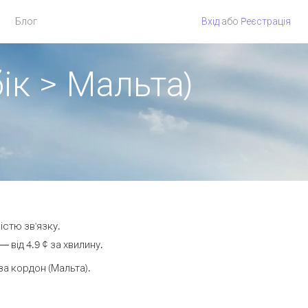
Блог
Вхід
або
Pеєстрація
ік > Мальта)
істю зв'язку.
від 4.9 ¢ за хвилину.
а кордон (Мальта).