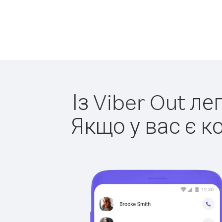
Із Viber Out л
Якщо у вас є к