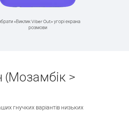
брати «Виклик Viber Out» угорі екрана
розмови
 (Мозамбік >
наших гнучких варіантів низьких