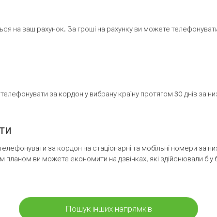
ся на ваш рахунок. За гроші на рахунку ви можете телефонувати н
елефонувати за кордон у вибрану країну протягом 30 днів за н
ти
телефонувати за кордон на стаціонарні та мобільні номери за 
м планом ви можете економити на дзвінках, які здійснювали б у 
Пошук інших напрямків