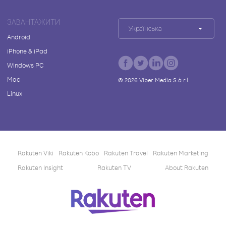
ЗАВАНТАЖИТИ
Українська
Android
iPhone & iPad
Windows PC
Mac
©
2026
Viber Media S.à r.l.
Linux
Rakuten Viki
Rakuten Kobo
Rakuten Travel
Rakuten Marketing
Rakuten Insight
Rakuten TV
About Rakuten