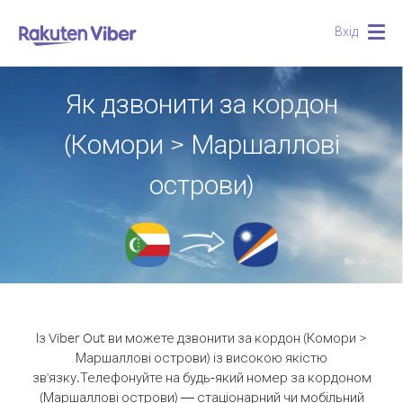
Вхід
Togg
navig
Як дзвонити за кордон
(Комори > Маршаллові
острови)
Із Viber Out ви можете дзвонити за кордон (Комори >
Маршаллові острови) із високою якістю
зв'язку.
Телефонуйте на будь-який номер за кордоном
(Маршаллові острови) — стаціонарний чи мобільний