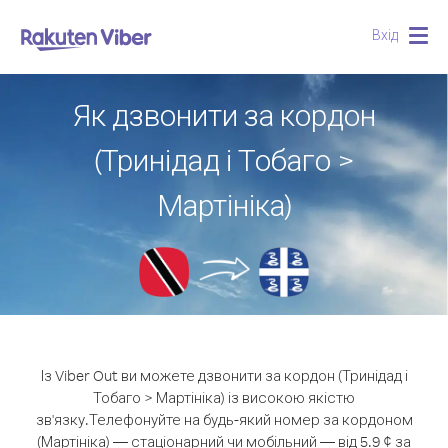
Вхід
Togg
navig
Як дзвонити за кордон
(Тринідад і Тобаго >
Мартініка)
Із Viber Out ви можете дзвонити за кордон (Тринідад і
Тобаго > Мартініка) із високою якістю
зв'язку.
Телефонуйте на будь-який номер за кордоном
(Мартініка) — стаціонарний чи мобільний — від 5.9 ¢ за