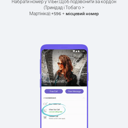
Набрати номер у Viber.
Щоб подзвонити за кордон
(Тринідад і Тобаго >
Мартініка):
+
+
596
місцевий номер