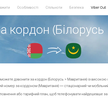
ажити
Особливості
Спільноти
Безпека
Viber Out
а кордон (Білорусь
и можете дзвонити за кордон (Білорусь > Мавританія) із високою 
й номер за кордоном (Мавританія) — стаціонарний чи мобільний 
повнення або тарифний план, щоб телефонувати найдешевше за 