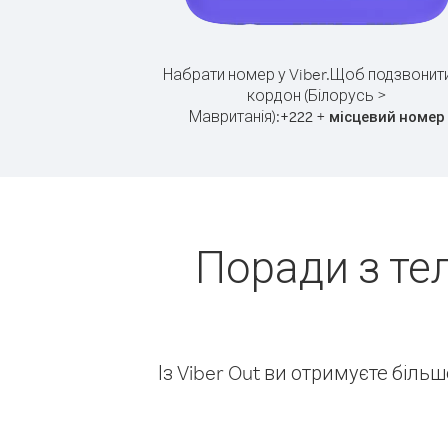
Набрати номер у Viber.
Щоб подзвонити
кордон (Білорусь >
Мавританія):
+
+
222
місцевий номер
Поради з те
Із Viber Out ви отримуєте біль