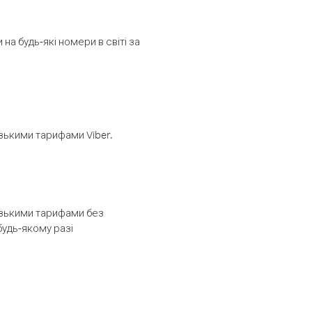
а будь-які номери в світі за
изькими тарифами Viber.
низькими тарифами без
будь-якому разі