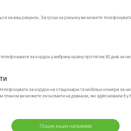
ся на ваш рахунок. За гроші на рахунку ви можете телефонувати н
елефонувати за кордон у вибрану країну протягом 30 днів за н
ти
телефонувати за кордон на стаціонарні та мобільні номери за 
м планом ви можете економити на дзвінках, які здійснювали б у 
Пошук інших напрямків