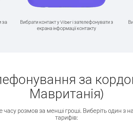
 за
Вибрати контакт у Viber і зателефонувати з
Ви
екрана інформації контакту
лефонування за кордон
Мавританія)
ше часу розмов за менші гроші. Виберіть один з 
тарифів: