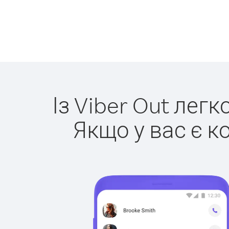
Із Viber Out лег
Якщо у вас є к