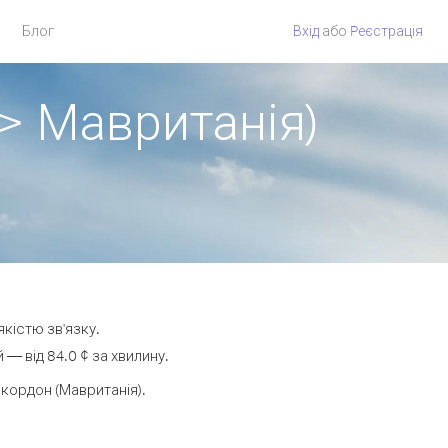
Блог
Вхід
або
Pеєстрація
 > Мавританія)
якістю зв'язку.
— від 84.0 ¢ за хвилину.
кордон (Мавританія).