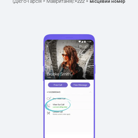
(Дієго-Гарсія > Мавританія):
+
+
222
місцевий номер