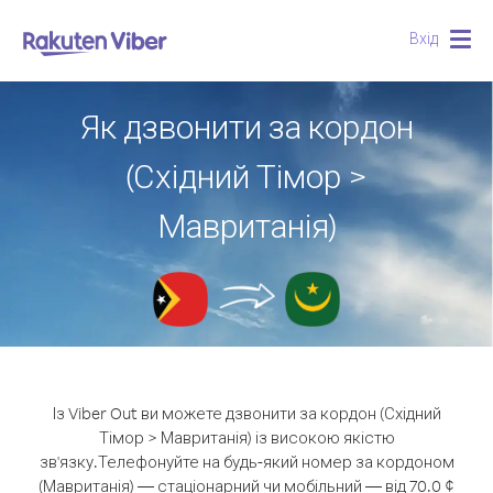
Вхід
Togg
navig
Як дзвонити за кордон
(Східний Тімор >
Мавританія)
Із Viber Out ви можете дзвонити за кордон (Східний
Тімор > Мавританія) із високою якістю
зв'язку.
Телефонуйте на будь-який номер за кордоном
(Мавританія) — стаціонарний чи мобільний — від 70.0 ¢