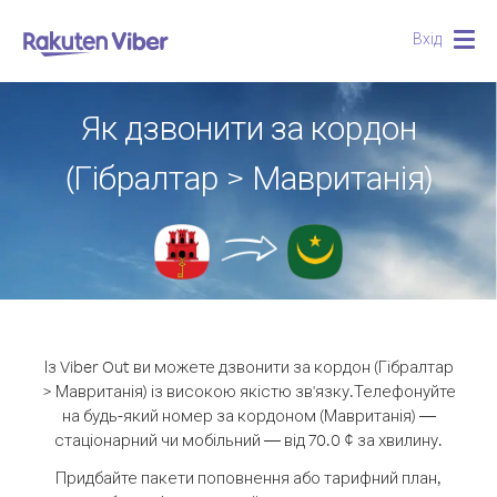
Вхід
Togg
navig
Як дзвонити за кордон
(Гібралтар > Мавританія)
Із Viber Out ви можете дзвонити за кордон (Гібралтар
> Мавританія) із високою якістю зв'язку.
Телефонуйте
на будь-який номер за кордоном (Мавританія) —
стаціонарний чи мобільний — від 70.0 ¢ за хвилину.
Придбайте пакети поповнення або тарифний план,