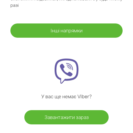
разі
Інші напрямки
У вас ще немає Viber?
Завантажити зараз