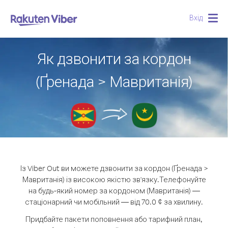
Вхід
Togg
navig
Як дзвонити за кордон
(Ґренада > Мавританія)
Із Viber Out ви можете дзвонити за кордон (Ґренада >
Мавританія) із високою якістю зв'язку.
Телефонуйте
на будь-який номер за кордоном (Мавританія) —
стаціонарний чи мобільний — від 70.0 ¢ за хвилину.
Придбайте пакети поповнення або тарифний план,