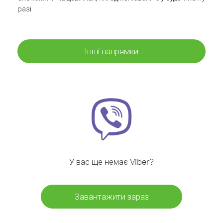
разі
Інші напрямки
У вас ще немає Viber?
Завантажити зараз