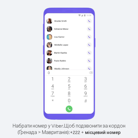
Набрати номер у Viber.
Щоб подзвонити за кордон
(Ґренада > Мавританія):
+
+
222
місцевий номер